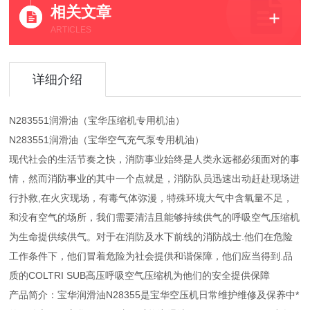
相关文章
ARTICLES
详细介绍
N283551润滑油（宝华压缩机专用机油）
N283551润滑油（宝华空气充气泵专用机油）
现代社会的生活节奏之快，消防事业始终是人类永远都必须面对的事
情，然而消防事业的其中一个点就是，消防队员迅速出动赶赴现场进
行扑救,在火灾现场，有毒气体弥漫，特殊环境大气中含氧量不足，
和没有空气的场所，我们需要清洁且能够持续供气的呼吸空气压缩机
为生命提供续供气。对于在消防及水下前线的消防战士.他们在危险
工作条件下，他们冒着危险为社会提供和谐保障，他们应当得到.品
质的COLTRI SUB高压呼吸空气压缩机为他们的安全提供保障
产品简介：宝华润滑油N28355是宝华空压机日常维护维修及保养中*