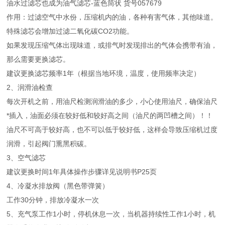
油水过滤芯也成为油气滤芯-蓝色筒状 货号057679
作用：过滤空气中水份，压缩机内的油，各种有害气体，其他味道。
特殊滤芯会增加过滤二氧化碳CO2功能。
如果发现压缩气体出现味道，或排气时发现排出的气体会携带有油，
那么需要更换滤芯。
建议更换滤芯频率1年（根据当地环境，温度，使用频率决定）
2、润滑油检查
每次开机之前，用油尺检测润滑油的多少，小心使用油尺，确保油尺
*插入，油面必须在较好低和较好高之间（油尺的两凹槽之间）！！
油尺不可高于较好高，也不可以低于较好低，这样会导致压缩机过度
润滑，引起阀门熏黑积碳。
3、空气滤芯
建议更换时间1年具体操作步骤详见说明书P25页
4、冷凝水排放阀（黑色带弹簧）
工作30分钟，排放冷凝水一次
5、充气泵工作1小时，停机休息一次，当机器持续性工作1小时，机