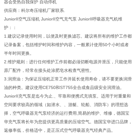
器会受热自我保护 自动停机
供应商：科尔奇压缩机厂家联系.
JuniorII空气压缩机 JuniorII空气充气泵 JuniorII呼吸器充气机维
护：：
1.建议记录使用时间，以便及时更换滤芯。建议将所有的维护工作都
记录备案，包括维护时间和维护内容，一般累计使用50个小时或者
半年时间更换。
2.维护规则：进行任何维护工作前都必须切断电源并泄压，只能使用
原厂配件，经常在接头处涂肥皂水检查气密性。
3.润滑油：为保证压缩机正常工作并延长使用寿命，请不要更换润滑
油的种类。建议使用CE750和ST755全合成食品级安全润滑油。
JuniorII充气泵是迄今为止.、牢靠和便携式充填泵。适用于对重量和
空间要求较高的领域（如潜水、、游艇、轮船、消防车）的理想选
择，空气呼吸器充气泵经济的运行费用,简易的维护、维修，德国宝
华充气泵将长年为您提供更高质量的压缩空气。德国宝华进口品牌，
返修率低，价格适中，是正压式空气呼吸器充气经典产品。