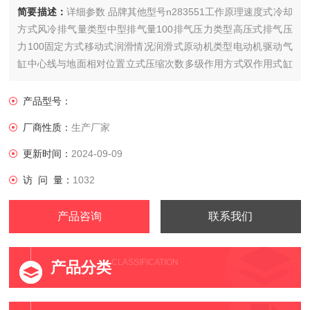
简要描述：
详细参数 品牌其他型号n283551工作原理速度式冷却
方式风冷排气量类型中型排气量100排气压力类型高压式排气压
力100固定方式移动式润滑情况润滑式原动机类型电动机驱动气
缸中心线与地面相对位置立式压缩次数多级作用方式双作用式缸
径×缸数4功率3000额定转速1000气桶容积5电压38......
产品型号：
厂商性质：
生产厂家
更新时间：
2024-09-09
访 问 量：
1032
产品咨询
联系我们
CLASSIFICATION
产品分类