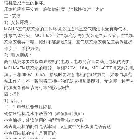
缩机造成严重的损坏。
压缩机应水平安置，峰值倾斜度（油标峰值时）为5°
三 : 安装
1）安装环境：
MCH-6空气填充泵的工作环境必须通风且空气清洁未受有毒气体、
排放气体污染。MCH-6/SH空气填充泵需要安装进气延长管。空气填
充泵安装要平稳，倾斜不能超过5度。空气填充泵安装位置要保证操
作安全、维护方便。
2）电源接线：
高压填充泵要求接单独控制的电源，电源的容量要满足电机的需要。
MCH-6/EM填充泵的电源；单相220V、18A。MCH-6/ET填充泵的电
源；三相380V、6.5A。接线时要注意电机的旋转方向，如果与填充
泵工作方向不一致时将三相中的任意两相互换即可。无论哪一种型号
的填充泵都应该有可靠的接地保护。
四 : 操作
1）启动：
（一）电动机驱动压缩机
确信压缩机是水平放置的（峰值倾斜度5°）
检查油标，建议使用的油型请看“技术参数"
检查电动机的配件是否牢固，V型皮带的松紧度是否合适
检查压缩机的转向是否正确