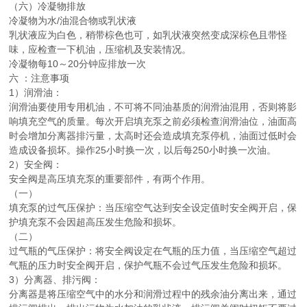
（六）冷凝物排放
冷凝物为水/油混合物或乳状液
乳状液应为白色，稍带棕色也可，如乳状液突然变成深棕色且带怪
味，应检查一下机油，压缩机及安装情况。
冷凝物每10～20分钟应排放一次
六 ：注意事项
1）润滑油：
润滑油要使用专用机油，不可将不同油基质的润滑油混用，否则将影
响填充空气的质量。每次开启填充泵之前必须检查润滑油位，油面高
时会增加分离器排污量，太高时还会造成填充泵停机，油面过低时会
造成设备损坏。操作25小时换一次，以后每250小时换一次油。
2）安全阀：
安全阀是高压填充泵的重要部件，有两个作用。
（一）
填充泵的过气压保护：当压缩空气达到安全设定值时安全阀开启，保
护填充泵不会因超高压发生危险和损坏。
（二）
过气瓶的气压保护：将安全阀设定在气瓶的压力值，当压缩空气超过
气瓶的压力时安全阀开启，保护气瓶不会过气压发生危险和损坏。
3）分离器、排污阀：
分离器是将压缩空气中的水分和润滑过程中的残余油分离出来，通过