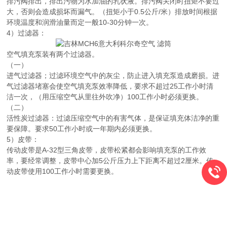
排污阀排出，排出污物为水加油的乳状液。排污阀关闭时扭矩不要过
大，否则会造成损坏而漏气。（扭矩小于0.5公斤/米）排放时间根据
环境温度和润滑油量而定一般10-30分钟一次。
4）过滤器：
空气填充泵装有两个过滤器。
（一）
进气过滤器；过滤环境空气中的灰尘，防止进入填充泵造成磨损。进
气过滤器堵塞会使空气填充泵效率降低，要求不超过25工作小时清
洁一次，（用压缩空气从里往外吹净）100工作小时必须更换。
（二）
活性炭过滤器：过滤压缩空气中的有害气体，是保证填充体洁净的重
要保障。要求50工作小时或一年期内必须更换。
5）皮带：
传动皮带是A-32型三角皮带，皮带松紧都会影响填充泵的工作效
率，要经常调整，皮带中心加5公斤压力上下距离不超过2厘米。传
动皮带使用100工作小时需要更换。