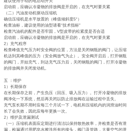
建议使用手动的电启动开关
启动前，应确认冷凝物的排放阀是开启的，在充气时要关紧
（二）汽油发动机驱动压缩机
确信压缩机是水平放置的（峰值倾斜度5°）
检查油标，建议使用的油型请看“技术指标"
检查汽油机的配件是否牢固，V型皮带的松紧度是否合适
启动前，应确认冷凝物的排放阀是开启的，在充气时要关紧
2）充气程序
检查峰值充气压力时安全阀的位置，方法是关闭钢瓶的阀门，让压缩
机达到其峰值的压力（安全阀放气为止）。安全阀开启后，打开钢瓶
的阀门，开始充气，到达充气压力后，关闭钢瓶的阀门，打开冷凝物
的排放阀并关闭发动机。
五 ：维护
1）长期保存
在长期保存之前，产生负压（回压、吸入压力）。打开冷凝物的排放
阀净化一下系统，然后再关闭以防止排放阀在运输过程中丢失。
充气泵长期不用时应每三个月试一下，电机和压缩机内的润滑油时间
长了会失效，因此应每年更换一次。
2）维护及泄漏测试
（一）压缩机表面应定期进行清洁以保持散热效率，并检查是否有泄
漏，检漏通过用肥皂水擦洗所有的接头，阀门及管路，大量空气的泄