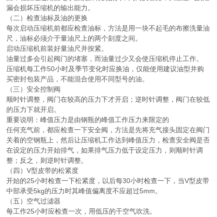
漏会损坏压缩机的输出能力。
（二）检查油标及油的更换
每次启动压缩机前都应检查油标，方法是用一块不起毛的布擦洗量油
尺，油标必须介于量油尺上的两个刻度之间。
启动压缩机前装好量油尺并按紧。
油量过多会引起阀门的堵塞，而油量过少又会使压缩机停止工作。
压缩机每工作50小时及季节变化时应换油，仅能使用建议油型并购
买密封包装产品，不能混合使用不同型号的油。
（三）安全控制阀
顺时针调整，阀门在较高的压力下才开启；逆时针调整，阀门在较低
的压力下就开启。
重要说明：峰值压力是由钢瓶的峰值工作压力来限定的
任何充气前，都应检查一下安全阀，方法是先将充气接头固定在阀门
关着的空钢瓶上，然后让压缩机工作达到峰值压力，检查安全阀是否
在设定的压力开始排气，如果排气压力低于设定压力，则顺时针调
整；反之，则逆时针调整。
（四）V型皮带的松紧度
开始的25小时检查一下松紧度，以后每30小时检查一下，当V型皮带
中部承受5kg的压力时其峰值偏离度不应超过5mm。
（五）空气过滤器
每工作25小时应检查一次，用低压的干空气吹洗。