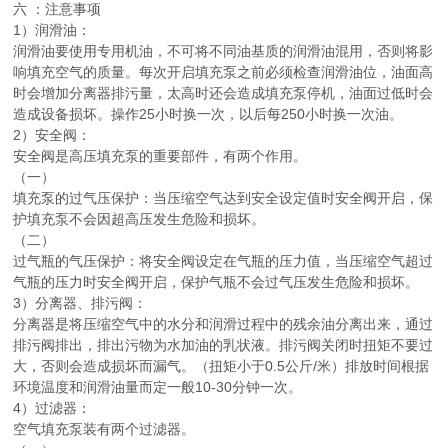
六 ：注意事项
1）润滑油：
润滑油要使用专用机油，不可将不同油基质的润滑油混用，否则将影
响填充空气的质量。每次开启填充泵之前必须检查润滑油位，油面高
时会增加分离器排污量，太高时还会造成填充泵停机，油面过低时会
造成设备损坏。操作25小时换一次，以后每250小时换一次油。
2）安全阀：
安全阀是高压填充泵的重要部件，有两个作用。
（一）
填充泵的过气压保护：当压缩空气达到安全设定值时安全阀开启，保
护填充泵不会因超高压发生危险和损坏。
（二）
过气瓶的气压保护：将安全阀设定在气瓶的压力值，当压缩空气超过
气瓶的压力时安全阀开启，保护气瓶不会过气压发生危险和损坏。
3）分离器、排污阀：
分离器是将压缩空气中的水分和润滑过程中的残余油分离出来，通过
排污阀排出，排出污物为水加油的乳状液。排污阀关闭时扭矩不要过
大，否则会造成损坏而漏气。（扭矩小于0.5公斤/米）排放时间根据
环境温度和润滑油量而定一般10-30分钟一次。
4）过滤器：
空气填充泵装有两个过滤器。