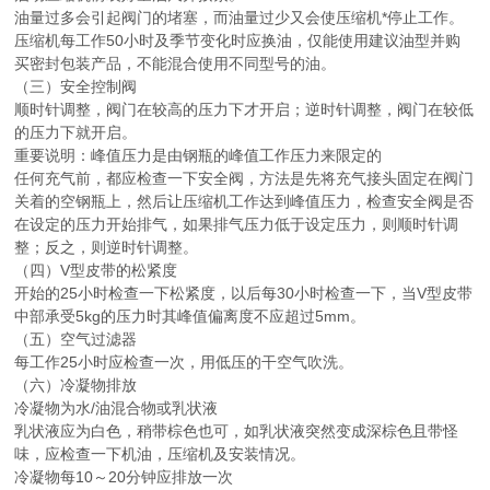
油量过多会引起阀门的堵塞，而油量过少又会使压缩机*停止工作。
压缩机每工作50小时及季节变化时应换油，仅能使用建议油型并购
买密封包装产品，不能混合使用不同型号的油。
（三）安全控制阀
顺时针调整，阀门在较高的压力下才开启；逆时针调整，阀门在较低
的压力下就开启。
重要说明：峰值压力是由钢瓶的峰值工作压力来限定的
任何充气前，都应检查一下安全阀，方法是先将充气接头固定在阀门
关着的空钢瓶上，然后让压缩机工作达到峰值压力，检查安全阀是否
在设定的压力开始排气，如果排气压力低于设定压力，则顺时针调
整；反之，则逆时针调整。
（四）V型皮带的松紧度
开始的25小时检查一下松紧度，以后每30小时检查一下，当V型皮带
中部承受5kg的压力时其峰值偏离度不应超过5mm。
（五）空气过滤器
每工作25小时应检查一次，用低压的干空气吹洗。
（六）冷凝物排放
冷凝物为水/油混合物或乳状液
乳状液应为白色，稍带棕色也可，如乳状液突然变成深棕色且带怪
味，应检查一下机油，压缩机及安装情况。
冷凝物每10～20分钟应排放一次