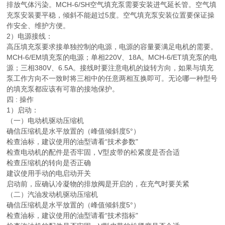
排放气体污染。MCH-6/SH空气填充泵需要安装进气延长管。空气填
充泵安装要平稳，倾斜不能超过5度。空气填充泵安装位置要保证操
作安全、维护方便。
2）电源接线：
高压填充泵要求接单独控制的电源，电源的容量要满足电机的需要。
MCH-6/EM填充泵的电源；单相220V、18A。MCH-6/ET填充泵的电
源；三相380V、6.5A。接线时要注意电机的旋转方向，如果与填充
泵工作方向不一致时将三相中的任意两相互换即可。无论哪一种型号
的填充泵都应该有可靠的接地保护。
四 : 操作
1）启动：
（一）电动机驱动压缩机
确信压缩机是水平放置的（峰值倾斜度5°）
检查油标，建议使用的油型请看“技术参数"
检查电动机的配件是否牢固，V型皮带的松紧度是否合适
检查压缩机的转向是否正确
建议使用手动的电启动开关
启动前，应确认冷凝物的排放阀是开启的，在充气时要关紧
（二）汽油发动机驱动压缩机
确信压缩机是水平放置的（峰值倾斜度5°）
检查油标，建议使用的油型请看“技术指标"