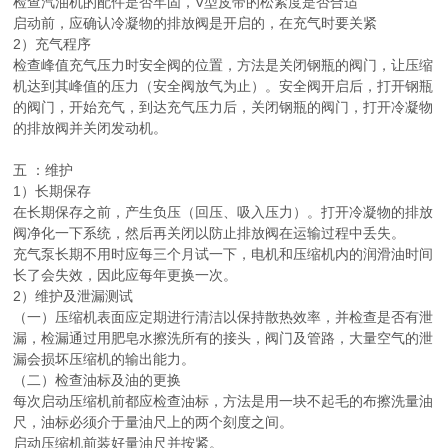
检查汽油机的配件是否牢固，V型皮带的松紧度是否合适
启动前，应确认冷凝物的排放阀是开启的，在充气时要关紧
2）充气程序
检查峰值充气压力时安全阀的位置，方法是关闭钢瓶的阀门，让压缩
机达到其峰值的压力（安全阀放气为止）。安全阀开启后，打开钢瓶
的阀门，开始充气，到达充气压力后，关闭钢瓶的阀门，打开冷凝物
的排放阀并关闭发动机。
五 ：维护
1）长期保存
在长期保存之前，产生负压（回压、吸入压力）。打开冷凝物的排放
阀净化一下系统，然后再关闭以防止排放阀在运输过程中丢失。
充气泵长期不用时应每三个月试一下，电机和压缩机内的润滑油时间
长了会失效，因此应每年更换一次。
2）维护及泄漏测试
（一）压缩机表面应定期进行清洁以保持散热效率，并检查是否有泄
漏，检漏通过用肥皂水擦洗所有的接头，阀门及管路，大量空气的泄
漏会损坏压缩机的输出能力。
（二）检查油标及油的更换
每次启动压缩机前都应检查油标，方法是用一块不起毛的布擦洗量油
尺，油标必须介于量油尺上的两个刻度之间。
启动压缩机前装好量油尺并按紧。