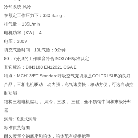
冷却系统 风冷
在额定工作压力下：330 Bar g，
排气量 = 135L/min
电机功率（KW）: 4
电压：380V
填充气瓶时间：10L气瓶：9分钟
80．7分贝的工作噪音符合ISO3746标准认定
其它标准：DIN3188 EN12021 CGA E
特点：MCH13/ET Standard呼吸空气充填泵是COLTRI SUB的良好
产品，三相电机驱动，动力强，充气速度快，移动方便，可选自动控
制功能
结构三相电机驱动， 风冷，三级， 三缸，全不锈钢中间和末级冷却
器
润滑: 飞溅式润滑
标准供货范围
耐久喷塑全钢底座和箱体，箱体配有提携把手