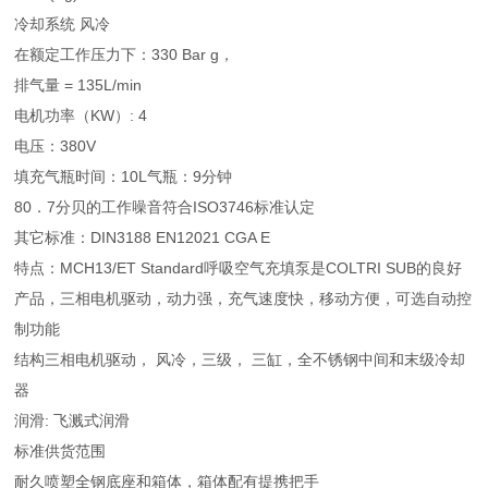
冷却系统 风冷
在额定工作压力下：330 Bar g，
排气量 = 135L/min
电机功率（KW）: 4
电压：380V
填充气瓶时间：10L气瓶：9分钟
80．7分贝的工作噪音符合ISO3746标准认定
其它标准：DIN3188 EN12021 CGA E
特点：MCH13/ET Standard呼吸空气充填泵是COLTRI SUB的良好
产品，三相电机驱动，动力强，充气速度快，移动方便，可选自动控
制功能
结构三相电机驱动， 风冷，三级， 三缸，全不锈钢中间和末级冷却
器
润滑: 飞溅式润滑
标准供货范围
耐久喷塑全钢底座和箱体，箱体配有提携把手