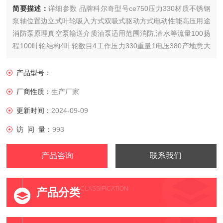
简要描述：
详细参数 品牌科尔奇型号ce750压力330材质不锈钢
泵轴位置边立式叶轮吸入方式双吸式驱动方式电动性能高压用途
消防泵原理真空泵输送介质油泵适用范围消防,潜水等流量100扬
程100叶轮结构4叶轮数目4工作压力330重量1电压380产地意大
利
产品型号：
厂商性质：
生产厂家
更新时间：
2024-09-09
访 问 量：
993
产品咨询
联系我们
CLASSIFICATION
产品分类