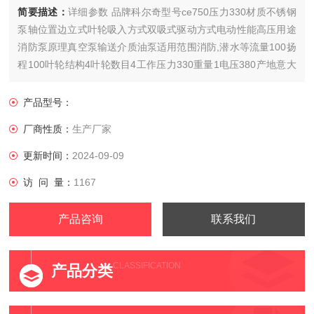
简要描述：
详细参数 品牌科尔奇型号ce750压力330材质不锈钢
泵轴位置边立式叶轮吸入方式双吸式驱动方式电动性能高压用途
消防泵原理真空泵输送介质油泵适用范围消防,潜水等流量100扬
程100叶轮结构4叶轮数目4工作压力330重量1电压380产地意大
利
产品型号：
厂商性质：
生产厂家
更新时间：
2024-09-09
访 问 量：
1167
产品咨询
联系我们
CLASSIFICATION
产品分类