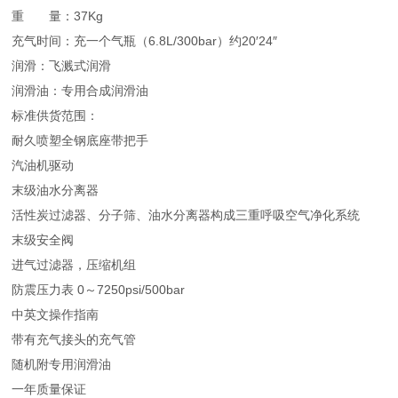
重 量：37Kg
充气时间：充一个气瓶（6.8L/300bar）约20′24″
润滑：飞溅式润滑
润滑油：专用合成润滑油
标准供货范围：
耐久喷塑全钢底座带把手
汽油机驱动
末级油水分离器
活性炭过滤器、分子筛、油水分离器构成三重呼吸空气净化系统
末级安全阀
进气过滤器，压缩机组
防震压力表 0～7250psi/500bar
中英文操作指南
带有充气接头的充气管
随机附专用润滑油
一年质量保证