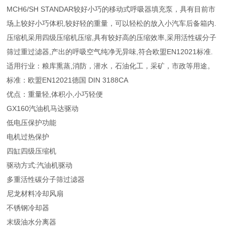
MCH6/SH STANDAR较好小巧的移动式呼吸器填充泵，具有目前市
场上较好小巧体积,较好轻的重量，可以轻松的放入小汽车后备箱内.
压缩机采用四级压缩机压缩,具有较好高的压缩效率,采用活性碳分子
筛过重过滤器,产出的呼吸空气纯净无异味,符合欧盟EN12021标准.
适用行业：粮库熏蒸,消防，潜水，石油化工，采矿，市政等用途。
标准：欧盟EN12021德国 DIN 3188CA
优点：重量轻,体积小,小巧轻便
GX160汽油机马达驱动
低电压保护功能
电机过热保护
四缸四级压缩机
驱动方式:汽油机驱动
多重活性碳分子筛过滤器
尼龙材料冷却风扇
不锈钢冷却器
末级油水分离器