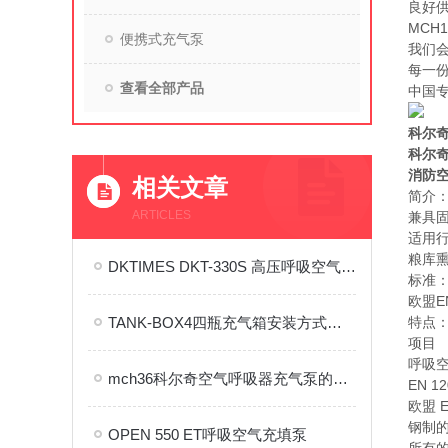
良好
MCH
便携式充气泵
我们
每一
查看全部产品
中国
科尔奇
科尔奇
消防
相关文章
简介：
ARTICLES
兼具
适用
粮库
DKTIMES DKT-330S 高压呼吸空气充填泵 使用与维护全流程技术指南
标准
欧盟EN
TANK-BOX4四瓶充气箱安装方式介绍
特点
项目
呼吸
mch36科尔奇空气呼吸器充气泵的使用注意事项与保养方法介绍
EN 12
欧盟 E
钢制
OPEN 550 ET呼吸空气充填泵