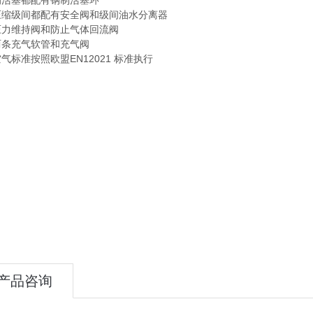
的活塞都配有钢制活塞环
压缩级间都配有安全阀和级间油水分离器
压力维持阀和防止气体回流阀
两条充气软管和充气阀
气标准按照欧盟EN12021 标准执行
产品咨询