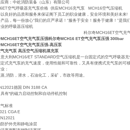
供应商：中屹消防装备（山东）有限公司
16ET空气呼吸器充气泵价格 供应MCH16充气泵 MCH16空气压缩机
会以良好的品质和服务来保证阁下员工的职业健康，安全环境和美好未来!
份产品，每一份放心"我们的庄严承诺！“服务于安全！服务于健康！"是我
专业的呼吸器压缩机
MCH16ET空气充气泵
压强科尔奇MCH16 ET空气充气泵压强 300bar
MCH16ET空气充气泵
压强-高压泵
空气充气泵 高压空气压缩机填充泵
意大利MCH16/ET STANDARD空气压缩机是一台固定式的空气呼
固定式充气泵的充气速度，使用性能和可靠性，又具有便携式充气泵的可
行业：
熏蒸,消防，潜水，石油化工，采矿，市政等用途。
：
12021德国 DIN 3188 CA
：具有*的磁力启动控制和自动停机控制
空气标准
021 CGA E
N12021
的防护外壳和静电涂层