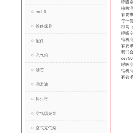
呼吸空
缩机润
mch6
有要求
每一
维修保养
型号: o
呼吸空
缩机润
配件
有要求
我们
充气箱
ce7
呼吸空
滤芯
缩机润
有要求
润滑油
科尔奇
空气填充泵
空气充气泵