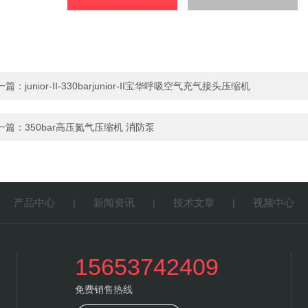
一篇：
junior-II-330barjunior-II宝华呼吸空气充气接头压缩机
一篇：
350bar高压氮气压缩机 消防泵
产品中心
新闻资讯
技术文章
视频中心
|
|
|
|
15653742409
免费销售热线