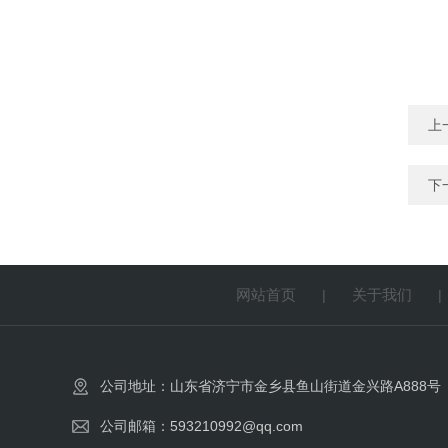
上
下
网站首页
关于我们
|
公司地址：山东省济宁市金乡县鱼山街道金兴路A888号
公司邮箱：593210992@qq.com