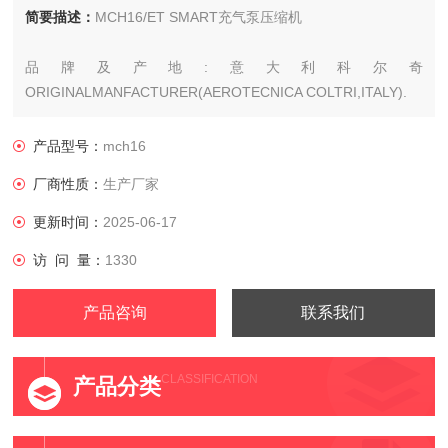
简要描述：
MCH16/ET SMART充气泵压缩机
品牌及产地:意大利科尔奇
ORIGINALMANFACTURER(AEROTECNICA COLTRI,ITALY).
压缩机排量:315升/分钟ICHARGING RATE)(31SLAMIN)
产品型号：
mch16
厂商性质：
生产厂家
润滑油及加油量:ST755 &1.6L13R1ANPa
更新时间：
2025-06-17
访 问 量：
1330
产品咨询
联系我们
CLASSIFICATION
产品分类