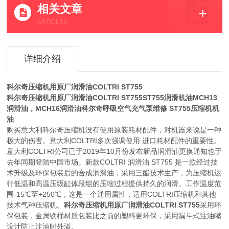
相关文章
ARTICLES
详细介绍
科尔奇压缩机用原厂润滑油COLTRI ST755
科尔奇压缩机用原厂润滑油COLTRI ST755
ST755润滑机油MCH13
润滑油，MCH16润滑油科尔奇呼吸空气充气泵维修 ST755压缩机机
油
购买意大利科尔奇压缩机没有使用原装耗材配件，对机器来说是一种
极大的伤害。意大利COLTRI多次强调使用 进口耗材配件的重要性。
意大利COLTRI公司已于2019年10月份发布新品润滑油更换通知也于
去年同期登陆中国市场。新款COLTRI 润滑油 ST755 是一款经过技
术升级及环保包装后的合成润滑油，采用三酯技术生产，为压缩机运
行低温和高温压级缸体段组的压缩过程提供持久的润滑。工作温度范
围-15℃至+250℃，这是一个通用属性，适用COLTRI压缩机和其他
技术气种压缩机。
科尔奇压缩机用原厂润滑油COLTRI ST755
采用环
保包装，金属铁桶材质包装比之前的塑料更环保，采用漏斗式注油嘴
设计防止注油时外溢。