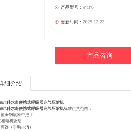
3KW三相电机驱动
产品型号：
mch6
更新时间：
2025-12-23
产品咨询
详细介绍
6/ET科尔奇便携式呼吸器充气压缩机
6/ET科尔奇便携式呼吸器充气压缩机
标准供货范围：
喷塑全钢底座带把手
三相电机驱动
分离器（手动排污）