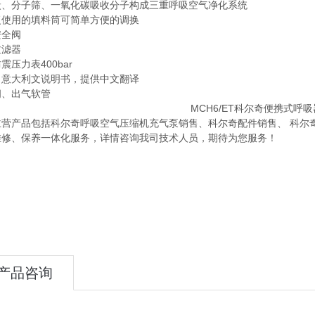
炭、分子筛、一氧化碳吸收分子构成三重呼吸空气净化系统
复使用的填料筒可简单方便的调换
安全阀
过滤器
震压力表400bar
／意大利文说明书，提供中文翻译
阀、出气软管
主营产品包括科尔奇呼吸空气压缩机充气泵销售、科尔奇配件销售、 科尔
维修、保养一体化服务，详情咨询我司技术人员，期待为您服务！
产品咨询