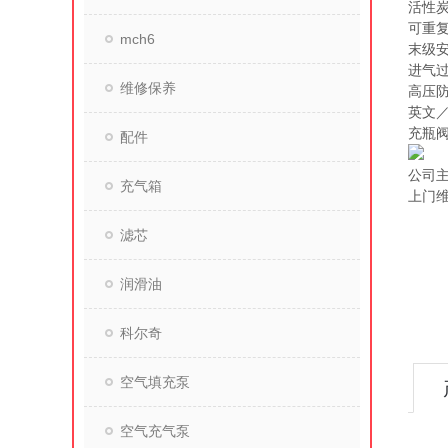
活性
可重
mch6
末级
进气
维修保养
高压防
英文
充瓶
配件
公司
充气箱
上门
滤芯
润滑油
科尔奇
空气填充泵
空气充气泵