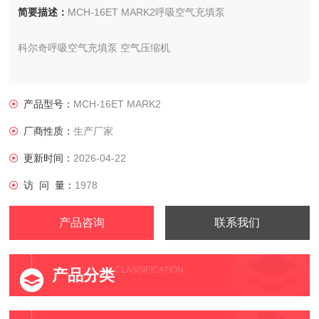
简要描述：
​MCH-16ET MARK2呼吸空气充填泵
科尔奇呼吸空气充填泵 空气压缩机
呼吸空气充填泵备品备件
产品型号：
​MCH-16ET MARK2
防爆充气箱
厂商性质：
生产厂家
智能型呼吸空气充气系统
更新时间：
2026-04-22
访 问 量：
1978
两室一站
产品咨询
联系我们
干燥与过滤系统
CLASSIFICATION
产品分类