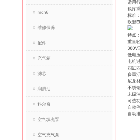
适用
粮库
mch6
标准
欧盟EN
维修保养
特点
重量轻
配件
380
低电
充气箱
电机
四缸
滤芯
多重
尼龙
不锈
润滑油
末级
可选
科尔奇
自动
自动
空气填充泵
空气充气泵