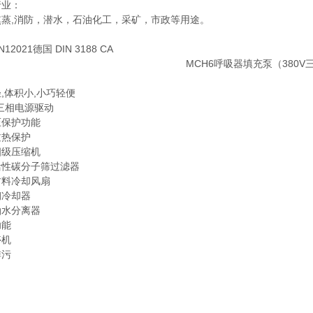
行业：
熏蒸,消防，潜水，石油化工，采矿，市政等用途。
：
12021德国 DIN 3188 CA
：
,体积小,小巧轻便
V三相电源驱动
压保护功能
过热保护
四级压缩机
活性碳分子筛过滤器
材料冷却风扇
钢冷却器
油水分离器
功能
停机
排污