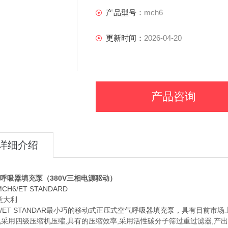
MCH6/ET STANDAR最小巧的
产品型号：
mch6
轻的重量，可以轻松的放入小汽车后备
性碳分子筛过重过滤器,产出的呼吸空气纯
更新时间：
2026-04-20
适用行业：
粮库熏蒸,消防，
产品咨询
详细介绍
6呼吸器填充泵（380V三相电源驱动）
CH6/ET STANDARD
意大利
6/ET STANDAR最小巧的移动式正压式空气呼吸器填充泵，具有目前
采用四级压缩机压缩,具有的压缩效率,采用活性碳分子筛过重过滤器,产出的