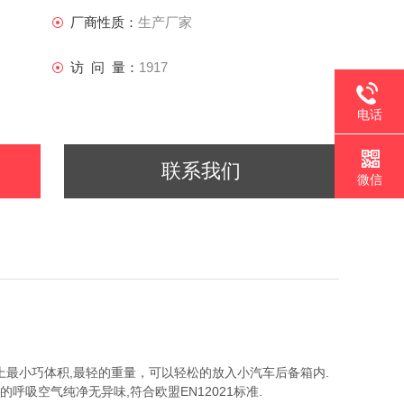
移动式正压式空气呼吸器填充泵，具有目前市场上最小巧体积,最
厂商性质：
生产厂家
箱内.压缩机采用四级压缩机压缩,具有的压缩效率,采用活
净无异味,符合欧盟EN12021标准.
访 问 量：
1917
电话
联系我们
微信
市场上最小巧体积,最轻的重量，可以轻松的放入小汽车后备箱内.
呼吸空气纯净无异味,符合欧盟EN12021标准.