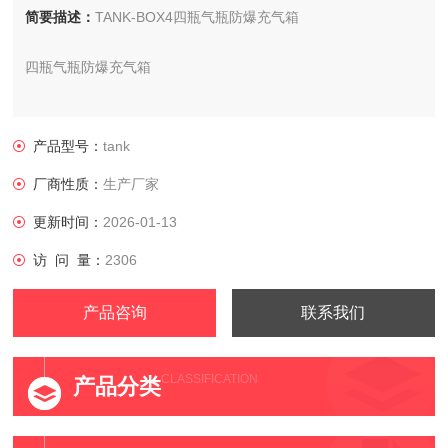
简要描述：
​TANK-BOX4四瓶气瓶防爆充气箱
四瓶气瓶防爆充气箱
充气数量:4瓶
产品型号：
tank
适用气瓶:6-9升碳纤维气瓶或钢瓶
厂商性质：
生产厂家
保护你自己，你的员工和客户对气瓶爆炸的风险。
更新时间：
2026-01-13
访 问 量：
2306
产品咨询
联系我们
CLASSIFICATION
产品分类