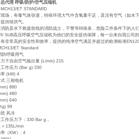
总代理 呼吸/防护/空气压缩机
CH13/ET STANDARD
灾现场，有毒气体弥漫，特殊环境大气中含氧量不足，及没有空气（如水
命提供续供气。
在消防及水下救援前线的消防战士，干警等特殊条，危险工作条件下的人
TRI SUB高压呼吸空气压缩机为他们的安全提供保障，每一台来自我公司的MCH13/
有非常高的安全性和效率，提供的纯净空气满足并超过的欧洲标准EN120
CH13/ET Standard
消防呼吸用气
力下自由空气输出量 (L/min) 215
作压力 (Bar g) 330
 (kW) 4
式 三相电机
mm) 880
mm) 480
mm) 640
g) 99
统 风冷
工作压力下：330 Bar g，
= 135L/min
率（KW）: 4