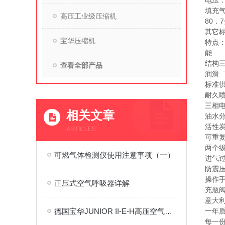
电压：
填充气
高压工业级压缩机
80．
其它标准
宝华压缩机
特点：
能
结构
查看全部产品
润滑:
标准
耐久
三相
相关文章
油水
活性
ARTICLES
可重
两个
可燃气体检测仪使用注意事项（一）
进气
防震压力
操作
正压式空气呼吸器详解
充瓶阀
意大利
德国宝华JUNIOR II-E-H高压空气充气泵维护
一年
每一