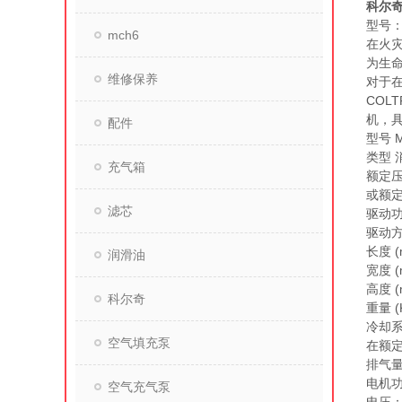
科尔奇
型号：M
mch6
在火
为生
维修保养
对于
COL
机，具
配件
型号 M
类型 
充气箱
额定压
或额定工
滤芯
驱动功率
驱动方
长度 (
润滑油
宽度 (
高度 (
科尔奇
重量 (K
冷却系
空气填充泵
在额定
排气量 
电机功
空气充气泵