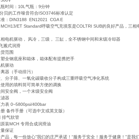
380V
瓶时间：10L气瓶：9分钟
7分贝的工作噪音符合ISO3746标准认定
：DIN3188 EN12021 CGA E
MCH13/ET Standard呼吸空气充填泵是COLTRI SUB的良好
三相电机驱动， 风冷，三级， 三缸，全不锈钢中间和末级冷却器
 飞溅式润滑
供货范围
喷塑全钢底座和箱体，箱体配有提携把手
电机驱动
分离器（手动排污）
炭、分子筛、一氧化碳吸收分子构成三重呼吸空气净化系统
复使用的填料筒可简单方便的调换
级间安全阀，一个末级安全阀
过滤器
表 0~5800psi/400bar
手册 备件手册（可选中文或英文版）
 排气软管
原装MCH 专用合成润滑油
质量保证
份产品，每一份放心"我们的庄严承诺！“服务于安全！服务于健康！"是我