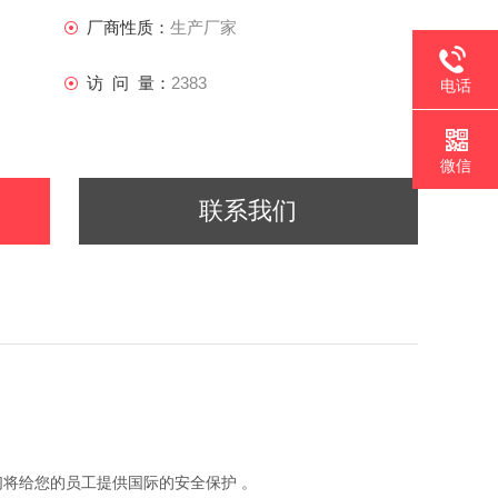
过滤器
厂商性质：
生产厂家
访 问 量：
2383
电话
微信
联系我们
们将给您的员工提供国际的安全保护 。