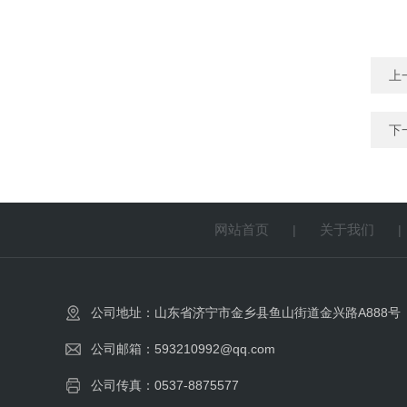
上
下
网站首页
关于我们
|
公司地址：山东省济宁市金乡县鱼山街道金兴路A888号
公司邮箱：593210992@qq.com
公司传真：0537-8875577