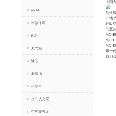
中国
mch6
活性碳
产地:
维修保养
呼吸空
气瓶的
MCH
配件
MCH1
MCH3
充气箱
每一份
我们
滤芯
润滑油
科尔奇
空气填充泵
空气充气泵