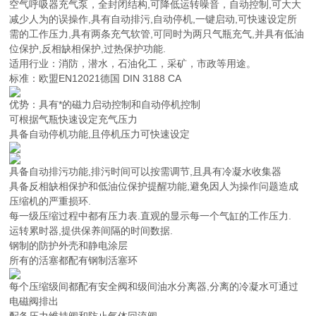
空气呼吸器充气泵，全封闭结构,可降低运转噪音，自动控制,可大大
减少人为的误操作,具有自动排污,自动停机,一键启动,可快速设定所
需的工作压力,具有两条充气软管,可同时为两只气瓶充气,并具有低油
位保护,反相缺相保护,过热保护功能.
适用行业：消防，潜水，石油化工，采矿，市政等用途。
标准：欧盟EN12021德国 DIN 3188 CA
优势：具有*的磁力启动控制和自动停机控制
可根据气瓶快速设定充气压力
具备自动停机功能,且停机压力可快速设定
具备自动排污功能,排污时间可以按需调节,且具有冷凝水收集器
具备反相缺相保护和低油位保护提醒功能,避免因人为操作问题造成
压缩机的严重损环.
每一级压缩过程中都有压力表.直观的显示每一个气缸的工作压力.
运转累时器,提供保养间隔的时间数据.
钢制的防护外壳和静电涂层
所有的活塞都配有钢制活塞环
每个压缩级间都配有安全阀和级间油水分离器,分离的冷凝水可通过
电磁阀排出