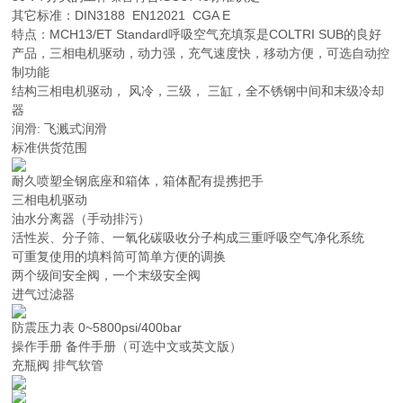
其它标准：DIN3188 EN12021 CGA E
特点：MCH13/ET Standard呼吸空气充填泵是COLTRI SUB的良好
产品，三相电机驱动，动力强，充气速度快，移动方便，可选自动控
制功能
结构三相电机驱动， 风冷，三级， 三缸，全不锈钢中间和末级冷却
器
润滑: 飞溅式润滑
标准供货范围
耐久喷塑全钢底座和箱体，箱体配有提携把手
三相电机驱动
油水分离器（手动排污）
活性炭、分子筛、一氧化碳吸收分子构成三重呼吸空气净化系统
可重复使用的填料筒可简单方便的调换
两个级间安全阀，一个末级安全阀
进气过滤器
防震压力表 0~5800psi/400bar
操作手册 备件手册（可选中文或英文版）
充瓶阀 排气软管