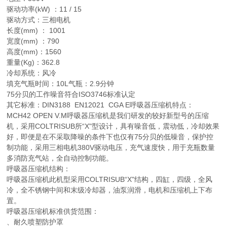
驱动功率(kW) ：11 / 15
驱动方式：三相电机
长度(mm) ： 1001
宽度(mm) ：790
高度(mm)：1560
重量(Kg)：362.8
冷却系统：风冷
填充气瓶时间：10L气瓶：2.9分钟
75分贝的工作噪音符合ISO3746标准认定
其它标准：DIN3188 EN12021 CGA E呼吸器压缩机特点：
MCH42 OPEN V.M呼吸器压缩机是我们研发的较好新型号的压缩
机，采用COLTRISUB所“X"型设计，具有噪音低，震动低，冷却效果
好，即便是在不采取降噪的条件下也仅有75分贝的低噪音，保护控
制功能，采用三相电机380V驱动电压，充气速度快，用于充瓶数量
多消防充气站，全自动控制功能。
呼吸器压缩机结构：
呼吸器压缩机此机型采用COLTRISUB“X"结构，四缸，四级，全风
冷，全不锈钢中间和末级冷却器，油泵润滑，电机和压缩机上下布
置。
呼吸器压缩机标准供货范围：
、耐久喷塑防护罩