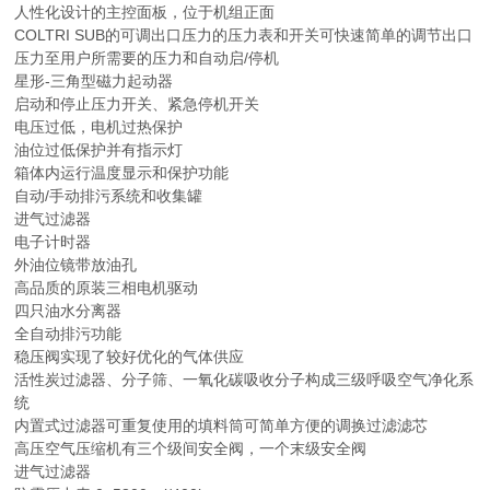
人性化设计的主控面板，位于机组正面
COLTRI SUB的可调出口压力的压力表和开关可快速简单的调节出口
压力至用户所需要的压力和自动启/停机
星形-三角型磁力起动器
启动和停止压力开关、紧急停机开关
电压过低，电机过热保护
油位过低保护并有指示灯
箱体内运行温度显示和保护功能
自动/手动排污系统和收集罐
进气过滤器
电子计时器
外油位镜带放油孔
高品质的原装三相电机驱动
四只油水分离器
全自动排污功能
稳压阀实现了较好优化的气体供应
活性炭过滤器、分子筛、一氧化碳吸收分子构成三级呼吸空气净化系
统
内置式过滤器可重复使用的填料筒可简单方便的调换过滤滤芯
高压空气压缩机有三个级间安全阀，一个末级安全阀
进气过滤器