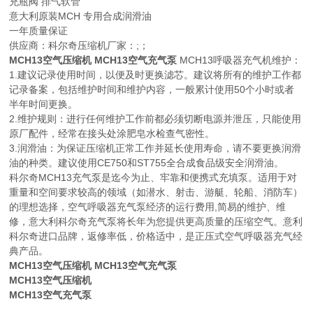
充瓶阀 排气软管
意大利原装MCH 专用合成润滑油
一年质量保证
供应商：科尔奇压缩机厂家：;；
MCH13空气压缩机 MCH13空气充气泵
MCH13呼吸器充气机维护：
1.建议记录使用时间，以便及时更换滤芯。建议将所有的维护工作都
记录备案，包括维护时间和维护内容，一般累计使用50个小时或者
半年时间更换。
2.维护规则：进行任何维护工作前都必须切断电源并泄压，只能使用
原厂配件，经常在接头处涂肥皂水检查气密性。
3.润滑油：为保证压缩机正常工作并延长使用寿命，请不要更换润滑
油的种类。建议使用CE750和ST755全合成食品级安全润滑油。
科尔奇MCH13充气泵是迄今为止、牢靠和便携式充填泵。适用于对
重量和空间要求较高的领域（如潜水、射击、游艇、轮船、消防车）
的理想选择，空气呼吸器充气泵经济的运行费用,简易的维护、维
修，意大利科尔奇充气泵将长年为您提供更高质量的压缩空气。意利
科尔奇进口品牌，返修率低，价格适中，是正压式空气呼吸器充气经
典产品。
MCH13空气压缩机 MCH13空气充气泵
MCH13空气压缩机
MCH13空气充气泵