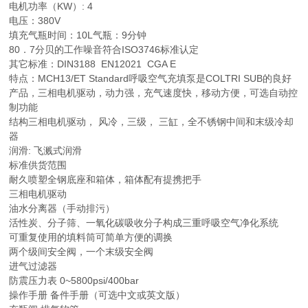
电机功率（KW）: 4
电压：380V
填充气瓶时间：10L气瓶：9分钟
80．7分贝的工作噪音符合ISO3746标准认定
其它标准：DIN3188 EN12021 CGA E
特点：MCH13/ET Standard呼吸空气充填泵是COLTRI SUB的良好
产品，三相电机驱动，动力强，充气速度快，移动方便，可选自动控
制功能
结构三相电机驱动， 风冷，三级， 三缸，全不锈钢中间和末级冷却
器
润滑: 飞溅式润滑
标准供货范围
耐久喷塑全钢底座和箱体，箱体配有提携把手
三相电机驱动
油水分离器（手动排污）
活性炭、分子筛、一氧化碳吸收分子构成三重呼吸空气净化系统
可重复使用的填料筒可简单方便的调换
两个级间安全阀，一个末级安全阀
进气过滤器
防震压力表 0~5800psi/400bar
操作手册 备件手册（可选中文或英文版）