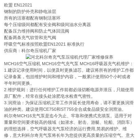
欧盟 EN12021
钢制的防护外壳和静电涂层
所有的活塞都配有钢制活塞环
每个压缩级间都配有安全阀和级间油水分离器
配备压力维持阀和防止气体回流阀
配备两条充气软管和充气阀
呼吸空气标准按照欧盟EN12021 标准执行
供应商：科尔奇压缩机厂家
MCH16空气压缩机 MCH16空气充气泵 MCH16呼吸器充气机维护：
1.建议记录使用时间，以便及时更换滤芯。建议将所有的维护工作都
记录备案，包括维护时间和维护内容，一般累计使用50个小时或者
半年时间更换。
2.维护规则：进行任何维护工作前都必须切断电源并泄压，只能使用
原厂配件，经常在接头处涂肥皂水检查气密性。
3.润滑油：为保证压缩机正常工作并延长使用寿命，请不要更换润滑
油的种类。建议使用CE750和ST755全合成食品级安全润滑油。
科尔奇MCH16充气泵是迄今为止、牢靠和便携式充填泵。适用于对
重量和空间要求较高的领域（如潜水、射击、游艇、轮船、消防车）
的理想选择，空气呼吸器充气泵经济的运行费用,简易的维护、维
修，意大利科尔奇充气泵将长年为您提供更高质量的压缩空气。意大