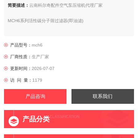
简要描述：
云南科尔奇配件空气泵压缩机代理厂家
MCH6系列活性碳分子筛过滤器(即油滤)
活性碳分子筛过滤器(即油滤)
产品型号：
mch6
产地:意大利
厂商性质：
生产厂家
呼吸空气压缩机专用活性碳分子筛过滤器,采用三重过滤,能有效
更新时间：
2026-07-07
的过滤呼吸器充气泵压缩后的空气中产生的异味,油分,水分,使充
访 问 量：
1179
往空气呼吸器气瓶的空气达到EN12021的标准.
产品咨询
联系我们
CLASSIFICATION
产品分类