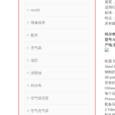
速度
适用
mch6
标准：欧
特点：Fu
维修保养
具有
MC
科尔奇
配件
型号:M
产地:
充气箱
滤芯
欧盟 E
Steel 
钢制
润滑油
All pi
所有
科尔奇
Oil/wa
每个
空气填充泵
Pressu
配备
2 Fill
空气充气泵