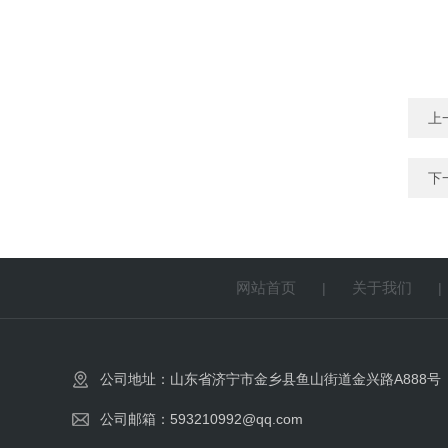
上
下
网站首页
关于我们
|
公司地址：山东省济宁市金乡县鱼山街道金兴路A888号
公司邮箱：593210992@qq.com