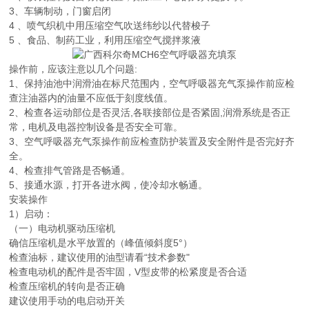
3、车辆制动，门窗启闭
4 、喷气织机中用压缩空气吹送纬纱以代替梭子
5 、食品、制药工业，利用压缩空气搅拌浆液
操作前，应该注意以几个问题:
1、保持油池中润滑油在标尺范围内，空气呼吸器充气泵操作前应检
查注油器内的油量不应低于刻度线值。
2、检查各运动部位是否灵活,各联接部位是否紧固,润滑系统是否正
常，电机及电器控制设备是否安全可靠。
3、空气呼吸器充气泵操作前应检查防护装置及安全附件是否完好齐
全。
4、检查排气管路是否畅通。
5、接通水源，打开各进水阀，使冷却水畅通。
安装操作
1）启动：
（一）电动机驱动压缩机
确信压缩机是水平放置的（峰值倾斜度5°）
检查油标，建议使用的油型请看“技术参数"
检查电动机的配件是否牢固，V型皮带的松紧度是否合适
检查压缩机的转向是否正确
建议使用手动的电启动开关