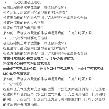
（一）电动机驱动压缩机
确信压缩机是水平放置的（峰值倾斜度5°）
检查油标，建议使用的油型请看“技术参数"
检查电动机的配件是否牢固，V型皮带的松紧度是否合适
检查压缩机的转向是否正确
建议使用手动的电启动开关
启动前，应确认冷凝物的排放阀是开启的，在充气时要关紧
（二）汽油发动机驱动压缩机
确信压缩机是水平放置的（峰值倾斜度5°）
检查油标，建议使用的油型请看“技术指标"
检查汽油机的配件是否牢固，V型皮带的松紧度是否合适
甘肃科尔奇MCH6器充填泵mch6多少钱
消防泵
科尔奇MCH6空气呼吸器充填泵
mch6空气充填泵价格 热卖MCH6空气填充泵 mch6空气充气机
MCH6空气填充泵
启动前，应确认冷凝物的排放阀是开启的，在充气时要关紧
2）充气程序
检查峰值充气压力时安全阀的位置，方法是关闭钢瓶的阀门，让压缩
机达到其峰值的压力（安全阀放气为止）。安全阀开启后，打开钢瓶
的阀门，开始充气，到达充气压力后，关闭钢瓶的阀门，打开冷凝物
的排放阀并关闭发动机。