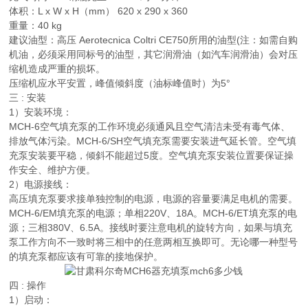
体积：L x W x H（mm） 620 x 290 x 360
重量：40 kg
建议油型：高压 Aerotecnica Coltri CE750所用的油型(注：如需自购
机油，必须采用同标号的油型，其它润滑油（如汽车润滑油）会对压
缩机造成严重的损坏。
压缩机应水平安置，峰值倾斜度（油标峰值时）为5°
三 : 安装
1）安装环境：
MCH-6空气填充泵的工作环境必须通风且空气清洁未受有毒气体、
排放气体污染。MCH-6/SH空气填充泵需要安装进气延长管。空气填
充泵安装要平稳，倾斜不能超过5度。空气填充泵安装位置要保证操
作安全、维护方便。
2）电源接线：
高压填充泵要求接单独控制的电源，电源的容量要满足电机的需要。
MCH-6/EM填充泵的电源；单相220V、18A。MCH-6/ET填充泵的电
源；三相380V、6.5A。接线时要注意电机的旋转方向，如果与填充
泵工作方向不一致时将三相中的任意两相互换即可。无论哪一种型号
的填充泵都应该有可靠的接地保护。
四 : 操作
1）启动：