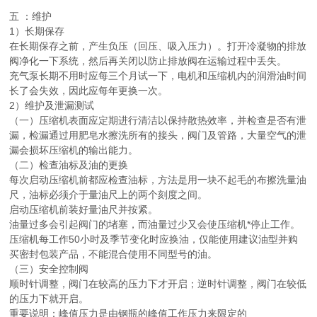
五 ：维护
1）长期保存
在长期保存之前，产生负压（回压、吸入压力）。打开冷凝物的排放
阀净化一下系统，然后再关闭以防止排放阀在运输过程中丢失。
充气泵长期不用时应每三个月试一下，电机和压缩机内的润滑油时间
长了会失效，因此应每年更换一次。
2）维护及泄漏测试
（一）压缩机表面应定期进行清洁以保持散热效率，并检查是否有泄
漏，检漏通过用肥皂水擦洗所有的接头，阀门及管路，大量空气的泄
漏会损坏压缩机的输出能力。
（二）检查油标及油的更换
每次启动压缩机前都应检查油标，方法是用一块不起毛的布擦洗量油
尺，油标必须介于量油尺上的两个刻度之间。
启动压缩机前装好量油尺并按紧。
油量过多会引起阀门的堵塞，而油量过少又会使压缩机*停止工作。
压缩机每工作50小时及季节变化时应换油，仅能使用建议油型并购
买密封包装产品，不能混合使用不同型号的油。
（三）安全控制阀
顺时针调整，阀门在较高的压力下才开启；逆时针调整，阀门在较低
的压力下就开启。
重要说明：峰值压力是由钢瓶的峰值工作压力来限定的