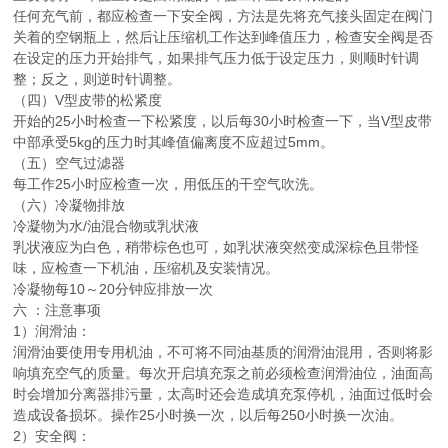
任何充气前，都应检查一下安全阀，方法是先将充气接头固定在阀门
关着的空钢瓶上，然后让压缩机工作达到峰值压力，检查安全阀是否
在设定的压力开始排气，如果排气压力低于设定压力，则顺时针调
整；反之，则逆时针调整。
（四）V型皮带的松紧度
开始的25小时检查一下松紧度，以后每30小时检查一下，当V型皮带
中部承受5kg的压力时其峰值偏离度不应超过5mm。
（五）空气过滤器
每工作25小时应检查一次，用低压的干空气吹洗。
（六）冷凝物排放
冷凝物为水/油混合物或乳状液
乳状液应为白色，稍带棕色也可，如乳状液突然变成深棕色且带怪
味，应检查一下机油，压缩机及安装情况。
冷凝物每10～20分钟应排放一次
六 ：注意事项
1）润滑油：
润滑油要使用专用机油，不可将不同油基质的润滑油混用，否则将影
响填充空气的质量。每次开启填充泵之前必须检查润滑油位，油面高
时会增加分离器排污量，太高时还会造成填充泵停机，油面过低时会
造成设备损坏。操作25小时换一次，以后每250小时换一次油。
2）安全阀：