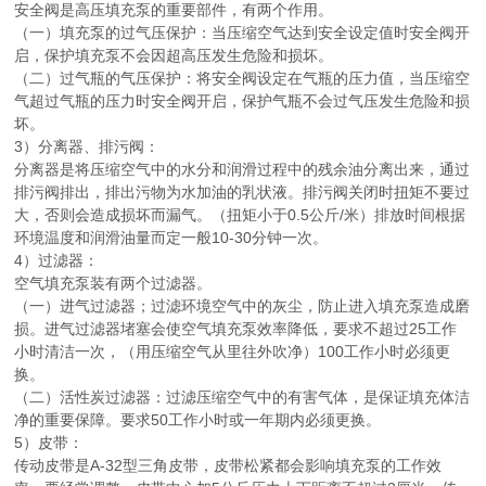
安全阀是高压填充泵的重要部件，有两个作用。
（一）填充泵的过气压保护：当压缩空气达到安全设定值时安全阀开
启，保护填充泵不会因超高压发生危险和损坏。
（二）过气瓶的气压保护：将安全阀设定在气瓶的压力值，当压缩空
气超过气瓶的压力时安全阀开启，保护气瓶不会过气压发生危险和损
坏。
3）分离器、排污阀：
分离器是将压缩空气中的水分和润滑过程中的残余油分离出来，通过
排污阀排出，排出污物为水加油的乳状液。排污阀关闭时扭矩不要过
大，否则会造成损坏而漏气。（扭矩小于0.5公斤/米）排放时间根据
环境温度和润滑油量而定一般10-30分钟一次。
4）过滤器：
空气填充泵装有两个过滤器。
（一）进气过滤器；过滤环境空气中的灰尘，防止进入填充泵造成磨
损。进气过滤器堵塞会使空气填充泵效率降低，要求不超过25工作
小时清洁一次，（用压缩空气从里往外吹净）100工作小时必须更
换。
（二）活性炭过滤器：过滤压缩空气中的有害气体，是保证填充体洁
净的重要保障。要求50工作小时或一年期内必须更换。
5）皮带：
传动皮带是A-32型三角皮带，皮带松紧都会影响填充泵的工作效