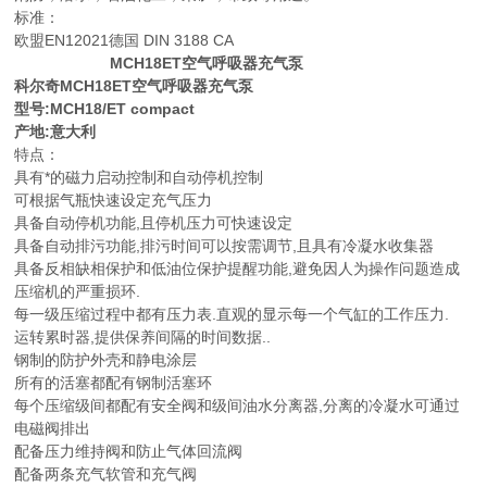
标准：
欧盟EN12021德国 DIN 3188 CA
MCH18ET空气呼吸器充气泵
科尔奇MCH18ET空气呼吸器充气泵
型号:MCH18/ET compact
产地:意大利
特点：
具有*的磁力启动控制和自动停机控制
可根据气瓶快速设定充气压力
具备自动停机功能,且停机压力可快速设定
具备自动排污功能,排污时间可以按需调节,且具有冷凝水收集器
具备反相缺相保护和低油位保护提醒功能,避免因人为操作问题造成
压缩机的严重损环.
每一级压缩过程中都有压力表.直观的显示每一个气缸的工作压力.
运转累时器,提供保养间隔的时间数据..
钢制的防护外壳和静电涂层
所有的活塞都配有钢制活塞环
每个压缩级间都配有安全阀和级间油水分离器,分离的冷凝水可通过
电磁阀排出
配备压力维持阀和防止气体回流阀
配备两条充气软管和充气阀