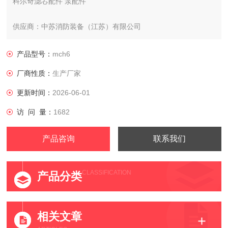
科尔奇滤芯配件 泵配件
供应商：中苏消防装备（江苏）有限公司
科尔奇MCH6空压机专用活性碳分子筛过滤器
产品型号：
mch6
厂商性质：
生产厂家
更新时间：
2026-06-01
访 问 量：
1682
产品咨询
联系我们
CLASSIFICATION
产品分类
相关文章