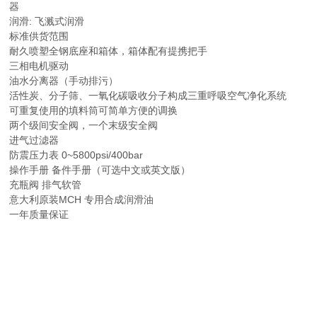
器
润滑: 飞溅式润滑
标准供货范围
耐久喷塑全钢底座和箱体，箱体配有提携把手
三相电机驱动
油水分离器（手动排污）
活性炭、分子筛、一氧化碳吸收分子构成三重呼吸空气净化系统
可重复使用的填料筒可简单方便的调换
两个级间安全阀，一个末级安全阀
进气过滤器
防震压力表 0~5800psi/400bar
操作手册 备件手册（可选中文或英文版）
充瓶阀 排气软管
意大利原装MCH 专用合成润滑油
一年质量保证