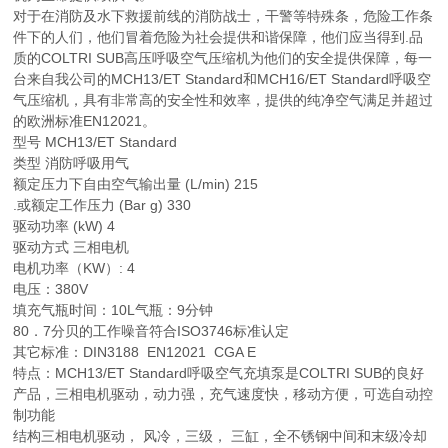
对于在消防及水下救援前线的消防战士，干警等特殊条，危险工作条
件下的人们，他们冒着危险为社会提供和谐保障，他们应当得到.品
质的COLTRI SUB高压呼吸空气压缩机为他们的安全提供保障，每一
台来自我公司的MCH13/ET Standard和MCH16/ET Standard呼吸空
气压缩机，具有非常高的安全性和效率，提供的纯净空气满足并超过
的欧洲标准EN12021。
型号 MCH13/ET Standard
类型 消防呼吸用气
额定压力下自由空气输出量 (L/min) 215
.或额定工作压力 (Bar g) 330
驱动功率 (kW) 4
驱动方式 三相电机
电机功率（KW）: 4
电压：380V
填充气瓶时间：10L气瓶：9分钟
80．7分贝的工作噪音符合ISO3746标准认定
其它标准：DIN3188 EN12021 CGA E
特点：MCH13/ET Standard呼吸空气充填泵是COLTRI SUB的良好
产品，三相电机驱动，动力强，充气速度快，移动方便，可选自动控
制功能
结构三相电机驱动， 风冷，三级， 三缸，全不锈钢中间和末级冷却