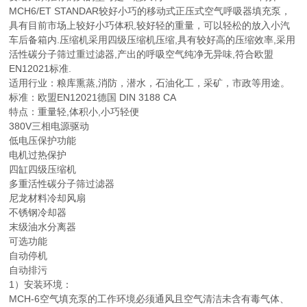
MCH6/ET STANDAR较好小巧的移动式正压式空气呼吸器填充泵，
具有目前市场上较好小巧体积,较好轻的重量，可以轻松的放入小汽
车后备箱内.压缩机采用四级压缩机压缩,具有较好高的压缩效率,采用
活性碳分子筛过重过滤器,产出的呼吸空气纯净无异味,符合欧盟
EN12021标准.
适用行业：粮库熏蒸,消防，潜水，石油化工，采矿，市政等用途。
标准：欧盟EN12021德国 DIN 3188 CA
特点：重量轻,体积小,小巧轻便
380V三相电源驱动
低电压保护功能
电机过热保护
四缸四级压缩机
多重活性碳分子筛过滤器
尼龙材料冷却风扇
不锈钢冷却器
末级油水分离器
可选功能
自动停机
自动排污
1）安装环境：
MCH-6空气填充泵的工作环境必须通风且空气清洁未含有毒气体、