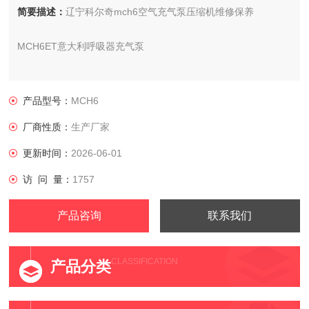
简要描述：
辽宁科尔奇mch6空气充气泵压缩机维修保养
MCH6ET意大利呼吸器充气泵
意大利科尔奇空气压缩机MCH6/13/16/18/36/42ET空气充气泵以
其高品质、高性价比、优服务的特点获得150多个国家和地区的
产品型号：
MCH6
用户的信任
厂商性质：
生产厂家
更新时间：
2026-06-01
访 问 量：
1757
产品咨询
联系我们
CLASSIFICATION
产品分类