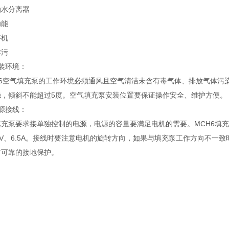
油水分离器
功能
停机
排污
装环境：
-6空气填充泵的工作环境必须通风且空气清洁未含有毒气体、排放气体污
稳，倾斜不能超过5度。空气填充泵安装位置要保证操作安全、维护方便。
源接线：
充泵要求接单独控制的电源，电源的容量要满足电机的需要。MCH6填充泵的
0V、6.5A。接线时要注意电机的旋转方向，如果与填充泵工作方向不
有可靠的接地保护。