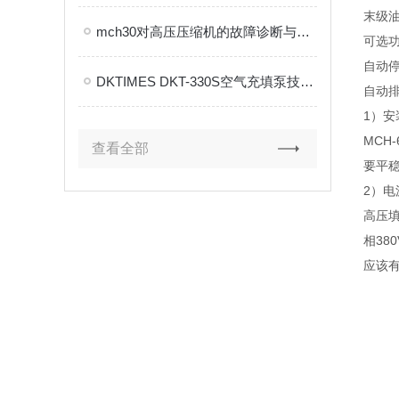
末级
mch30对高压压缩机的故障诊断与状态监测非常有利
可选
自动
DKTIMES DKT-330S空气充填泵技术解析
自动
1）安
MCH
查看全部
要平
2）电
高压填
相38
应该