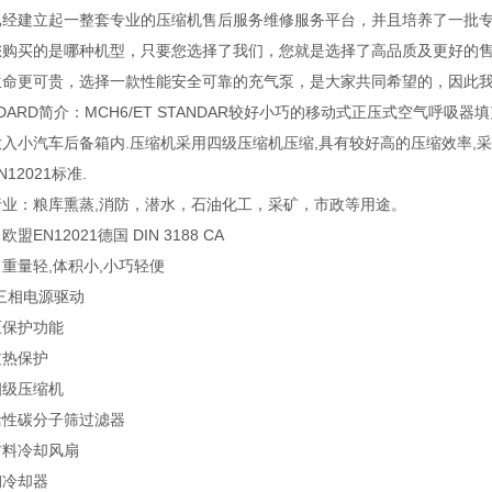
已经建立起一整套专业的压缩机售后服务维修服务平台，并且培养了一批专
您购买的是哪种机型，只要您选择了我们，您就是选择了高品质及更好的售
生命更可贵，选择一款性能安全可靠的充气泵，是大家共同希望的，因此我们
NDARD简介：MCH6/ET STANDAR较好小巧的移动式正压式空气呼
入小汽车后备箱内.压缩机采用四级压缩机压缩,具有较好高的压缩效率,
12021标准.
行业：粮库熏蒸,消防，潜水，石油化工，采矿，市政等用途。
盟EN12021德国 DIN 3188 CA
重量轻,体积小,小巧轻便
V三相电源驱动
压保护功能
过热保护
四级压缩机
活性碳分子筛过滤器
材料冷却风扇
钢冷却器