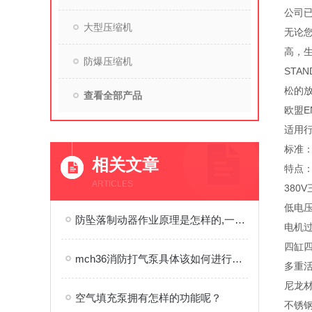
公司
大型压缩机
无论
高，
防爆压缩机
STA
松的放
查看全部产品
欧盟EN
适用
标准：欧
相关文章
特点：
ARTICLES
380
低电
防坠落制动器作业原理是怎样的,一文秒懂
电机
四缸
mch36消防打气泵具体该如何进行使用呢？
多重
尼龙
空气填充泵拥有怎样的功能呢？
不锈