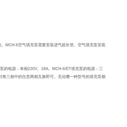
染。MCH-6空气填充泵需要安装进气延长管。空气填充泵安装
电源：单相220V、18A。MCH-6/ET填充泵的电源：三
一致时将三相中的任意两相互换即可。无论哪一种型号的填充泵都