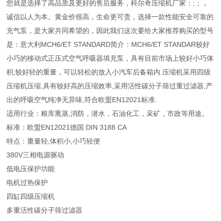
您就是选择了高品质及更好的售后服务，科尔奇压缩机厂家：;；，
诚信以人为本。黄金价很高，生命更可贵，选择一款性能安全可靠的
充气泵，是大家共同希望的，因此我们这次要给大家推荐购买的型号
是：意大利MCH6/ET STANDARD简介：MCH6/ET STANDAR较好
小巧的移动式正压式空气呼吸器填充泵，具有目前市场上较好小巧体
积,较好轻的重量，可以轻松的放入小汽车后备箱内.压缩机采用四级
压缩机压缩,具有较好高的压缩效率,采用活性碳分子筛过重过滤器,产
出的呼吸空气纯净无异味,符合欧盟EN12021标准.
适用行业：粮库熏蒸,消防，潜水，石油化工，采矿，市政等用途。
标准：欧盟EN12021德国 DIN 3188 CA
特点：重量轻,体积小,小巧轻便
380V三相电源驱动
低电压保护功能
电机过热保护
四缸四级压缩机
多重活性碳分子筛过滤器