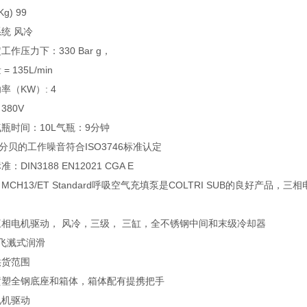
g) 99
统 风冷
工作压力下：330 Bar g，
= 135L/min
率（KW）: 4
380V
瓶时间：10L气瓶：9分钟
7分贝的工作噪音符合ISO3746标准认定
：DIN3188 EN12021 CGA E
MCH13/ET Standard呼吸空气充填泵是COLTRI SUB的良好
三相电机驱动， 风冷，三级， 三缸，全不锈钢中间和末级冷却器
 飞溅式润滑
供货范围
喷塑全钢底座和箱体，箱体配有提携把手
电机驱动