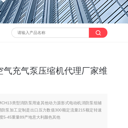
3空气充气泵压缩机代理厂家维
MCH13类型消防泵用途其他动力源形式电动机消防泵组辅
防泵加工定制是出口压力数值300额定流量215额定转速
度5-45重量89产地意大利颜色其他