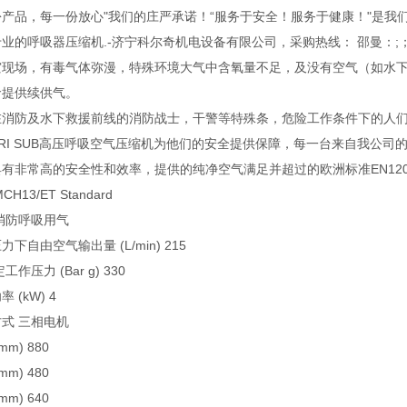
产品，每一份放心"我们的庄严承诺！“服务于安全！服务于健康！"是我
业的呼吸器压缩机.-济宁科尔奇机电设备有限公司，采购热线： 邵曼：;； 
灾现场，有毒气体弥漫，特殊环境大气中含氧量不足，及没有空气（如水
命提供续供气。
在消防及水下救援前线的消防战士，干警等特殊条，危险工作条件下的人们
TRI SUB高压呼吸空气压缩机为他们的安全提供保障，每一台来自我公司的MCH13/
有非常高的安全性和效率，提供的纯净空气满足并超过的欧洲标准EN120
CH13/ET Standard
消防呼吸用气
力下自由空气输出量 (L/min) 215
工作压力 (Bar g) 330
 (kW) 4
式 三相电机
mm) 880
mm) 480
mm) 640