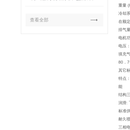
重量 (K
冷却系
查看全部
在额定
排气量 
电机功
电压：
填充气
80．
其它标准
特点：
能
结构
润滑:
标准
耐久
三相