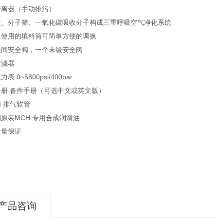
分离器（手动排污）
炭、分子筛、一氧化碳吸收分子构成三重呼吸空气净化系统
复使用的填料筒可简单方便的调换
级间安全阀，一个末级安全阀
过滤器
表 0~5800psi/400bar
手册 备件手册（可选中文或英文版）
 排气软管
原装MCH 专用合成润滑油
质量保证
产品咨询