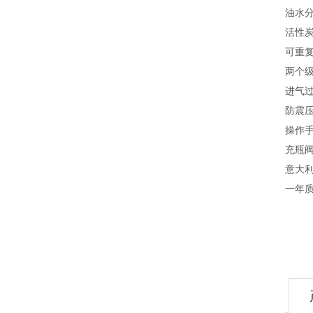
油水
活性
可重
两个
进气
防震压力
操作
充瓶阀
意大利
一年