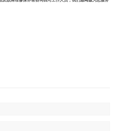
介绍及故障维修保养请咨询我司工作人员，我们愿竭诚为您服务