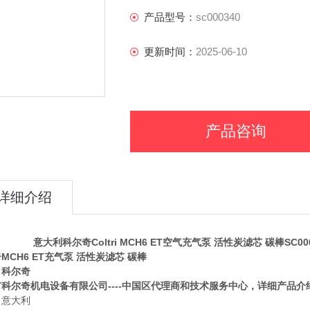
济宁市科尔奇机电设备有限公司----
产品型号：
sc000340
请咨询我司工作人员，我们愿竭诚为您
更新时间：
2025-06-10
产品咨询
详细介绍
科尔奇Coltri MCH6 ET空气充气泵 活性炭滤芯 碳棒SC000
MCH6 ET充气泵 活性炭滤芯
碳棒
：科尔奇
市科尔奇机电设备有限公司----中国区代理商和技术服务中心，详细产品
：意大利