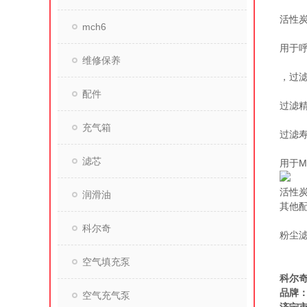
活性
mch6
用于
维修保养
，过滤
配件
过滤
充气箱
过滤寿
滤芯
用于M
活性
润滑油
其他
科尔奇
粉尘
空气填充泵
意大利
科尔奇
品牌
空气充气泵