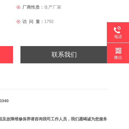
中国区代理商和技术服务中心，详细产品介绍及故障维修保养
厂商性质：
生产厂家
服务
访 问 量：
1792
电话
联系我们
微信
340
介绍及故障维修保养请咨询我司工作人员，我们愿竭诚为您服务