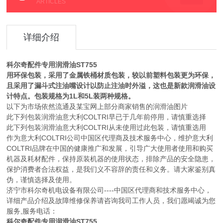
ARTICLES
详细介绍
科尔奇配件专用润滑油ST755
用环保包装，采用了金属铁桶材质包装，较以前塑料包装更为环保，
且采用了漏斗式注油嘴设计以防止注油时外溢，这也是新款润滑油设
计特点。包装规格为1L和5L装两种规格。
以下为市场依然流通及某宝网上部分商家销售的润滑油图片
此下列包装润滑油意大利COLTRI早已于几年前停用，请慎重选择
此下列包装润滑油意大利COLTRI从未使用过此包装，请慎重选用
作为意大利COLTRI公司中国区代理商及技术服务中心，维护意大利
COLTRI品牌在中国的健康推广和发展，引导广大使用者使用和购买
机器及耗材配件，保持原装机器的使用状态，排除产品的安全隐患，
保护消费者合法权益，是我们义不容辞的责任和义务。请大家鉴别真
伪，谨慎选择及使用。
济宁市科尔奇机电设备有限公司----中国区代理商和技术服务中心，
详细产品介绍及故障维修保养请咨询我司工作人员，我们愿竭诚为您
服务,服务电话：
科尔奇配件专用润滑油ST755