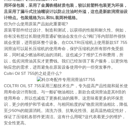
用环保包装，采用了金属铁桶材质包装，较以前塑料包装更为环保，
且采用了漏斗式注油嘴设计以防止注油时外溢，这也是新款润滑油设
计特点。包装规格为1L和5L装两种规格。
但为什么使用原装产品如此重要呢?
原装零部件经过设计、制造和测试，以获得的性能和耐久性。例如，
你有没有想过长期使用普通矿物油会发生什么?阀门等内部部件很快
就会变脏，进而损坏整个设备。在COLTRI压缩机上使用新款ST 755
润滑油可以延长压缩机的使用寿命，保护压缩机的所有部件免受损
坏，同时减少燃油和机油的消耗。这也减少了维护工作和费用，所
以，低劣润滑油其实才更费钱。我们已经加强了客户服务，以更快地
响应您的需求，进而避免在原装设备使用中的一些突发事件。
Coltri Oil ST 755的之处是什么?
COLTRI OIL ST 755采用三酯技术生产，专为提高产品性能和延长使
用寿命设计而制造。与一般矿物油相比，新款合成润滑油是其8倍的
使用寿命，所以也减低了更换机油的频率。这意味着更多的环保意
识，更少的维护和节省成本。与相同粘度的矿物质润滑油相比，降低
至少50%的能源消耗。清洗力强、抗氧化性强、超高温热稳定性好，
保证了压缩机各部件更清洁。这有什么用呢?这代表着更少的维护，
安全性更高。