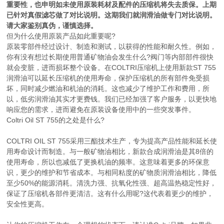
重要性，也申明如未使用原装耗材及配件的压缩机将失去质保。上期
已针对真假滤芯做了对比说明。这期我们就润滑油做专门对比说明。
请大家鉴别真伪，谨慎选择。
但为什么使用原装产品如此重要呢?
原装零部件经过设计、制造和测试，以获得的性能和耐久性。例如，
你有没有想过长期使用普通矿物油会发生什么?阀门等内部部件很快
就会变脏，进而损坏整个设备。在COLTRI压缩机上使用新款ST 755
润滑油可以延长压缩机的使用寿命，保护压缩机的所有部件免受损
坏，同时减少燃油和机油的消耗。这也减少了维护工作和费用，所
以，低劣润滑油其实才更费钱。我们已经加强了客户服务，以更快地
响应您的需求，进而避免在原装设备使用中的一些突发事件。
Coltri Oil ST 755的之处是什么?
COLTRI OIL ST 755采用三酯技术生产，专为提高产品性能和延长使
用寿命设计而制造。与一般矿物油相比，新款合成润滑油是其8倍的
使用寿命，所以也减低了更换机油的频率。这意味着更多的环保意
识，更少的维护和节省成本。与相同粘度的矿物质润滑油相比，降低
至少50%的能源消耗。清洗力强、抗氧化性强、超高温热稳定性好，
保证了压缩机各部件更清洁。这有什么用呢?这代表着更少的维护，
安全性更高。