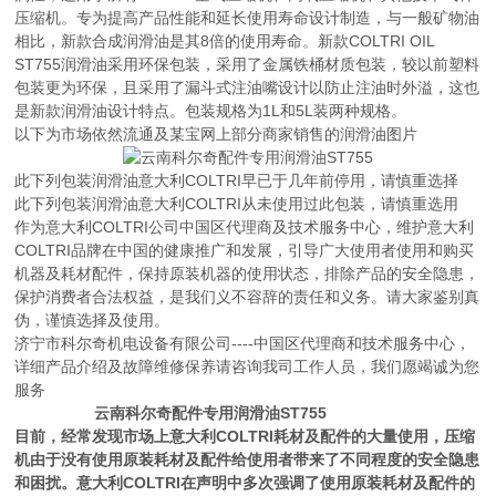
压缩机。专为提高产品性能和延长使用寿命设计制造，与一般矿物油
相比，新款合成润滑油是其8倍的使用寿命。新款COLTRI OIL
ST755润滑油采用环保包装，采用了金属铁桶材质包装，较以前塑料
包装更为环保，且采用了漏斗式注油嘴设计以防止注油时外溢，这也
是新款润滑油设计特点。包装规格为1L和5L装两种规格。
以下为市场依然流通及某宝网上部分商家销售的润滑油图片
此下列包装润滑油意大利COLTRI早已于几年前停用，请慎重选择
此下列包装润滑油意大利COLTRI从未使用过此包装，请慎重选用
作为意大利COLTRI公司中国区代理商及技术服务中心，维护意大利
COLTRI品牌在中国的健康推广和发展，引导广大使用者使用和购买
机器及耗材配件，保持原装机器的使用状态，排除产品的安全隐患，
保护消费者合法权益，是我们义不容辞的责任和义务。请大家鉴别真
伪，谨慎选择及使用。
济宁市科尔奇机电设备有限公司----中国区代理商和技术服务中心，
详细产品介绍及故障维修保养请咨询我司工作人员，我们愿竭诚为您
服务
云南科尔奇配件专用润滑油ST755
目前，经常发现市场上意大利COLTRI耗材及配件的大量使用，压缩
机由于没有使用原装耗材及配件给使用者带来了不同程度的安全隐患
和困扰。意大利COLTRI在声明中多次强调了使用原装耗材及配件的