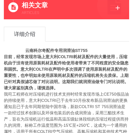
相关文章
ARTICLES
详细介绍
云南科尔奇配件专用润滑油ST755
目前，经常发现市场上意大利COLTRI耗材及配件的大量使用，压缩
机由于没有使用原装耗材及配件给使用者带来了不同程度的安全隐患
和困扰。意大利COLTRI在声明中多次强调了使用原装耗材及配件的
重要性，也申明如未使用原装耗材及配件的压缩机将失去质保。上期
已针对真假滤芯做了对比说明。这期我们就润滑油做专门对比说明。
请大家鉴别真伪，谨慎选择。
我司工程师在对压缩机进行技术支持时经常发现市场上CE750假品油
的持续使用，意大利COLTRI已于去年10月份发布新品润滑油的更换
通知且已于去年同期登陆中国市场，新款COLTRI ST 755润滑油是
一款经过技术创新以及环保包装后的合成润滑油，采用三酯技术生
产，旨在为压缩机运行低温和高温压级缸体段组的压缩过程提供而持
久的润滑。标称工作温度范围为-15℃至+250℃，这成为一个通用的
属性，适用于所有COLTRI空气压缩机、高氧压缩机和其他技术气种