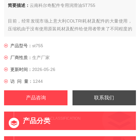
简要描述：
云南科尔奇配件专用润滑油ST755
目前，经常发现市场上意大利COLTRI耗材及配件的大量使用，
压缩机由于没有使用原装耗材及配件给使用者带来了不同程度的
安全隐患和困扰。意大利COLTRI在声明中多次强调了使用原装
耗材及配件的重要性，也申明如未使用原装耗材及配件的压缩机
产品型号：
st755
将失去质保。上期已针对真假滤芯做了对比说明。这期我们就润
厂商性质：
生产厂家
滑油做专门对比说明。请大家鉴
更新时间：
2026-05-26
访 问 量：
1244
产品咨询
联系我们
CLASSIFICATION
产品分类