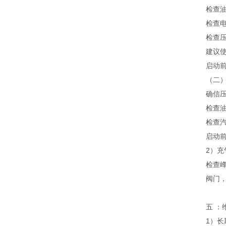
检查油
检查
检查
建议
启动
（二
确信压
检查油
检查
启动
2）充
检查
阀门
五 ：
1）长