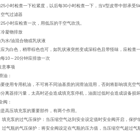
25小时检查一下松紧度，以后每30小时检查一下，当V型皮带中部承受5
）空气过滤器
作25小时应检查一次，用低压的干空气吹洗。
）冷凝物排放
为水/油混合物或乳状液
液应为白色，稍带棕色也可，如乳状液突然变成深棕色且带怪味，应检查
每10～20分钟应排放一次
注意事项
滑油：
油要使用专用机油，不可将不同油基质的润滑油混用，否则将影响填充空
加分离器排污量，太高时还会造成填充泵停机，油面过低时会造成设备损坏。
全阀：
阀是高压填充泵的重要部件，有两个作用。
）
填充泵的过气压保护：当压缩空气达到安全设定值时安全阀开启，保护
）
过气瓶的气压保护：将安全阀设定在气瓶的压力值，当压缩空气超过气