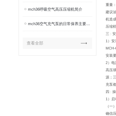
重量：4
mch36呼吸空气高压压缩机简介
建议油
机造
mch36空气充气泵的日常保养主要包括以下几个方面
压缩
三 : 
1）安
查看全部
MCH
安装
2）电
高压填
源；三
充泵
四 : 
1）启
（一
确信压