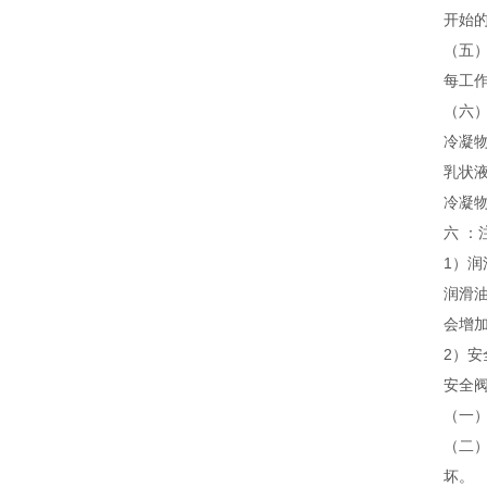
开始的
（五
每工
（六
冷凝物
乳状
冷凝物
六 ：
1）润
润滑
会增
2）安
安全
（一
（二
坏。