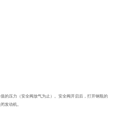
峰值的压力（安全阀放气为止）。安全阀开启后，打开钢瓶的
关闭发动机。