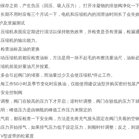
期保存之前，产生负压（回压、吸入压力）。打开冷凝物的排放阀净化一
泵长期不用时应每三个月试一下，电机和压缩机内的润滑油时间长了会失
护及泄漏测试
）压缩机表面应定期进行清洁以保持散热效率，并检查是否有泄漏，检漏
坏压缩机的输出能力。
）检查油标及油的更换
启动压缩机前都应检查油标，方法是用一块不起毛的布擦洗量油尺，油标
压缩机前装好量油尺并按紧。
过多会引起阀门的堵塞，而油量过少又会使压缩机*停止工作。
机每工作50小时及季节变化时应换油，仅能使用建议油型并购买密封包装
）安全控制阀
针调整，阀门在较高的压力下才开启；逆时针调整，阀门在较低的压力下
说明：峰值压力是由钢瓶的峰值工作压力来限定的
充气前，都应检查一下安全阀，方法是先将充气接头固定在阀门关着的空
的压力开始排气，如果排气压力低于设定压力，则顺时针调整；反之，则
）V型皮带的松紧度