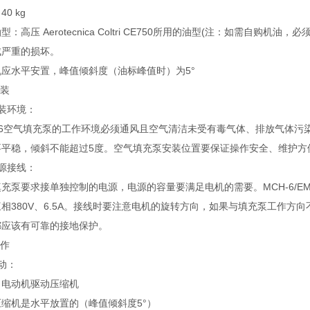
0 kg
型：高压 Aerotecnica Coltri CE750所用的油型(注：如需
成严重的损坏。
机应水平安置，峰值倾斜度（油标峰值时）为5°
安装
装环境：
-6空气填充泵的工作环境必须通风且空气清洁未受有毒气体、排放气体污染
要平稳，倾斜不能超过5度。空气填充泵安装位置要保证操作安全、维护方
源接线：
充泵要求接单独控制的电源，电源的容量要满足电机的需要。MCH-6/EM填充
相380V、6.5A。接线时要注意电机的旋转方向，如果与填充泵工作
都应该有可靠的接地保护。
操作
动：
）电动机驱动压缩机
缩机是水平放置的（峰值倾斜度5°）