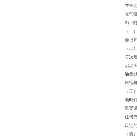
在长
充气
2）维
（一
会损
（二
每次
启动
油量
压缩
（三
顺时
重要
任何
设定
（四