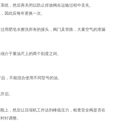
下系统，然后再关闭以防止排放阀在运输过程中丢失。
效，因此应每年更换一次。
通过用肥皂水擦洗所有的接头，阀门及管路，大量空气的泄漏
必须介于量油尺上的两个刻度之间。
产品，不能混合使用不同型号的油。
就开启。
钢瓶上，然后让压缩机工作达到峰值压力，检查安全阀是否在
逆时针调整。