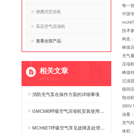
每一份
便携式空压机
中国专
mch
高压空气压缩机
技术参数
构造
查看全部产品
峰值压力
充气量
压缩机缸
相关文章
峰值转
ARTICLES
过滤器
级间压
消防充气泵在操作方面的详细事项
电动机：
380V 
GMC680呼吸空气压缩机安装使用技巧
油量：3
充气时
MCH6ET呼吸空气常见故障及处理方法
体积：L