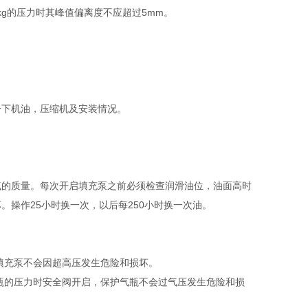
kg的压力时其峰值偏离度不应超过5mm。
一下机油，压缩机及安装情况。
气的质量。每次开启填充泵之前必须检查润滑油位，油面高时
操作25小时换一次，以后每250小时换一次油。
填充泵不会因超高压发生危险和损坏。
瓶的压力时安全阀开启，保护气瓶不会过气压发生危险和损