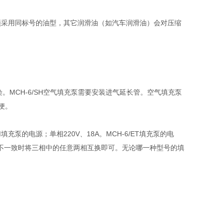
自购机油，必须采用同标号的油型，其它润滑油（如汽车润滑油）会对压缩
。MCH-6/SH空气填充泵需要安装进气延长管。空气填充泵
便。
泵的电源；单相220V、18A。MCH-6/ET填充泵的电
方向不一致时将三相中的任意两相互换即可。无论哪一种型号的填