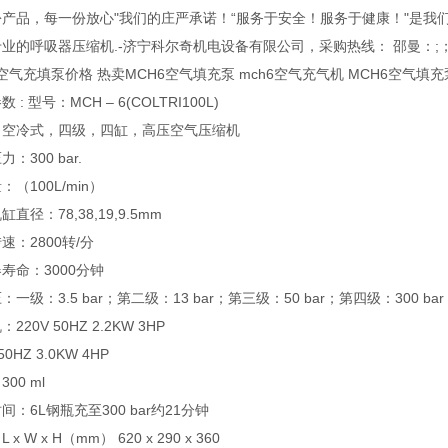
产品，每一份放心"我们的庄严承诺！“服务于安全！服务于健康！"是我
业的呼吸器压缩机.-济宁科尔奇机电设备有限公司，采购热线： 邵曼：;； 
6空气充填泵价格 热卖MCH6空气填充泵 mch6空气充气机 MCH6空气填充
 : 型号：MCH – 6(COLTRI100L)
：空冷式，四级，四缸，高压空气压缩机
：300 bar.
：（100L/min）
直径：78,38,19,9.5mm
速：2800转/分
寿命：3000分钟
：一级：3.5 bar；第二级：13 bar；第三级：50 bar；第四级：300 bar
220V 50HZ 2.2KW 3HP
50HZ 3.0KW 4HP
00 ml
间：6L钢瓶充至300 bar约21分钟
 x W x H（mm） 620 x 290 x 360