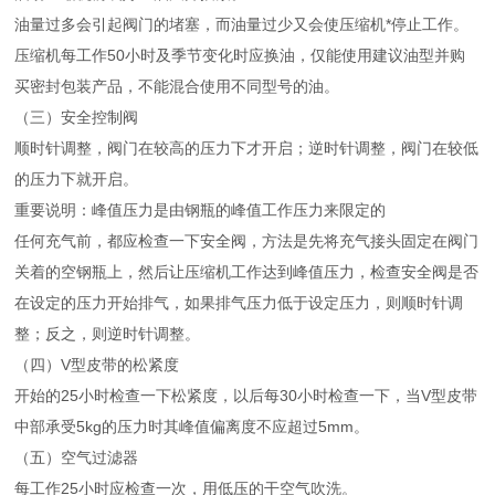
油量过多会引起阀门的堵塞，而油量过少又会使压缩机*停止工作。
压缩机每工作50小时及季节变化时应换油，仅能使用建议油型并购
买密封包装产品，不能混合使用不同型号的油。
（三）安全控制阀
顺时针调整，阀门在较高的压力下才开启；逆时针调整，阀门在较低
的压力下就开启。
重要说明：峰值压力是由钢瓶的峰值工作压力来限定的
任何充气前，都应检查一下安全阀，方法是先将充气接头固定在阀门
关着的空钢瓶上，然后让压缩机工作达到峰值压力，检查安全阀是否
在设定的压力开始排气，如果排气压力低于设定压力，则顺时针调
整；反之，则逆时针调整。
（四）V型皮带的松紧度
开始的25小时检查一下松紧度，以后每30小时检查一下，当V型皮带
中部承受5kg的压力时其峰值偏离度不应超过5mm。
（五）空气过滤器
每工作25小时应检查一次，用低压的干空气吹洗。