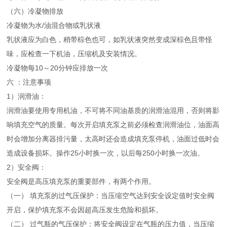
（六）冷凝物排放
冷凝物为水/油混合物或乳状液
乳状液应为白色，稍带棕色也可，如乳状液突然变成深棕色且带怪
味，应检查一下机油，压缩机及安装情况。
冷凝物每10～20分钟应排放一次
六 ：注意事项
1）润滑油：
润滑油要使用专用机油，不可将不同油基质的润滑油混用，否则将影
响填充空气的质量。每次开启填充泵之前必须检查润滑油位，油面高
时会增加分离器排污量，太高时还会造成填充泵停机，油面过低时会
造成设备损坏。操作25小时换一次，以后每250小时换一次油。
2）安全阀：
安全阀是高压填充泵的重要部件，有两个作用。
（一）
填充泵的过气压保护：当压缩空气达到安全设定值时安全阀
开启，保护填充泵不会因超高压发生危险和损坏。
（二）
过气瓶的气压保护：将安全阀设定在气瓶的压力值，当压缩