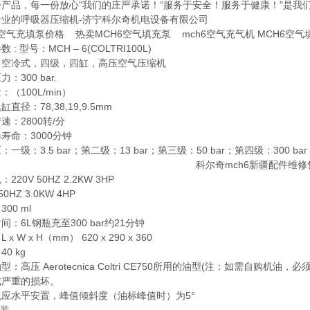
产品，每一份放心"我们的庄严承诺！“服务于安全！服务于健康！"是我
专业的呼吸器压缩机-济宁科尔奇机电设备有限公司
6空气充填泵价格 热卖MCH6空气填充泵 mch6空气充气机 MCH6空气
 : 型号：MCH – 6(COLTRI100L)
：空冷式，四级，四缸，高压空气压缩机
：300 bar.
：（100L/min）
直径：78,38,19,9.5mm
速：2800转/分
寿命：3000分钟
：一级：3.5 bar；第二级：13 bar；第三级：50 bar；第四级：300 bar
220V 50HZ 2.2KW 3HP
50HZ 3.0KW 4HP
00 ml
间：6L钢瓶充至300 bar约21分钟
 x W x H（mm） 620 x 290 x 360
0 kg
型：高压 Aerotecnica Coltri CE750所用的油型(注：如需
成严重的损坏。
机应水平安置，峰值倾斜度（油标峰值时）为5°