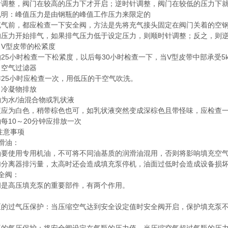
针调整，阀门在较高的压力下才开启；逆时针调整，阀门在较低的压力下
说明：峰值压力是由钢瓶的峰值工作压力来限定的
充气前，都应检查一下安全阀，方法是先将充气接头固定在阀门关着的空
的压力开始排气，如果排气压力低于设定压力，则顺时针调整；反之，则
）V型皮带的松紧度
25小时检查一下松紧度，以后每30小时检查一下，当V型皮带中部承受5
）空气过滤器
作25小时应检查一次，用低压的干空气吹洗。
）冷凝物排放
为水/油混合物或乳状液
液应为白色，稍带棕色也可，如乳状液突然变成深棕色且带怪味，应检查
每10～20分钟应排放一次
注意事项
滑油：
油要使用专用机油，不可将不同油基质的润滑油混用，否则将影响填充空
加分离器排污量，太高时还会造成填充泵停机，油面过低时会造成设备损坏。
全阀：
阀是高压填充泵的重要部件，有两个作用。
）
泵的过气压保护：当压缩空气达到安全设定值时安全阀开启，保护填充泵
）