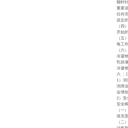
顺时
重要
任何
设定
（四
开始的
（五
每工
（六
冷凝物
乳状
冷凝物
六 ：
1）润
润滑
会增
2）安
安全
（一
填充
（二