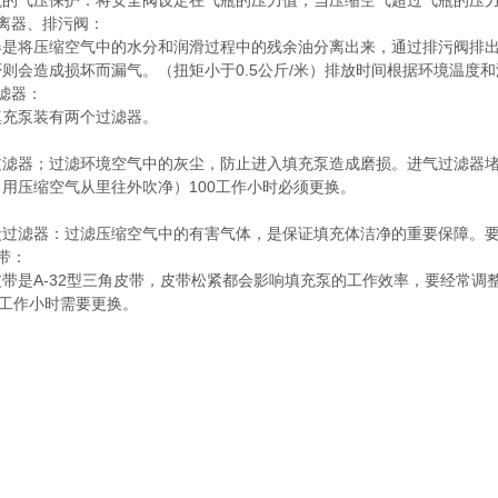
瓶的气压保护：将安全阀设定在气瓶的压力值，当压缩空气超过气瓶的压
分离器、排污阀：
器是将压缩空气中的水分和润滑过程中的残余油分离出来，通过排污阀排
则会造成损坏而漏气。（扭矩小于0.5公斤/米）排放时间根据环境温度和润
滤器：
填充泵装有两个过滤器。
）
过滤器；过滤环境空气中的灰尘，防止进入填充泵造成磨损。进气过滤器堵
用压缩空气从里往外吹净）100工作小时必须更换。
）
炭过滤器：过滤压缩空气中的有害气体，是保证填充体洁净的重要保障。要
带：
皮带是A-32型三角皮带，皮带松紧都会影响填充泵的工作效率，要经常调
0工作小时需要更换。