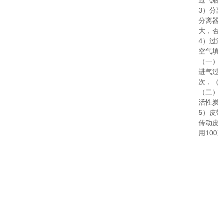
过气
3）
分离
大，否
4）过
空气
（一
进气
次，（
（二
活性
5）皮
传动
用10