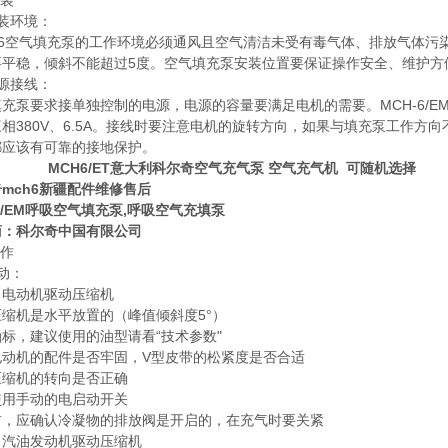
安装
装环境：
-6空气填充泵的工作环境必须通风且空气清洁未受有毒气体、排放气体污染
要平稳，倾斜不能超过5度。空气填充泵安装位置要保证操作安全、维护方
源接线：
充泵要求接单独控制的电源，电源的容量要满足电机的需要。MCH-6/EM填充
相380V、6.5A。接线时要注意电机的旋转方向，如果与填充泵工作
都应该有可靠的接地保护。
H6/ET意大利科尔奇空气充气泵 空气充气机 可随机选择
mch6新疆配件维修售后
6/EM呼吸空气填充泵,呼吸空气充填泵
商：科尔奇中国有限公司
操作
动：
）电动机驱动压缩机
缩机是水平放置的（峰值倾斜度5°）
标，建议使用的油型请看“技术参数"
电动机的配件是否牢固，V型皮带的松紧度是否合适
压缩机的转向是否正确
使用手动的电启动开关
前，应确认冷凝物的排放阀是开启的，在充气时要关紧
）汽油发动机驱动压缩机