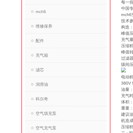
每一份
中国
mch6
mch
技术参数
维修保养
构造
峰值压力
充气量
配件
压缩机缸
峰值转
充气箱
过滤器
级间压
滤芯
电动机：
380V 
润滑油
油量：3
充气时
科尔奇
体积：L
重量：4
空气填充泵
建议油
机造
压缩
空气充气泵