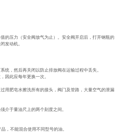
峰值的压力（安全阀放气为止）。安全阀开启后，打开钢瓶的
关闭发动机。
下系统，然后再关闭以防止排放阀在运输过程中丢失。
效，因此应每年更换一次。
通过用肥皂水擦洗所有的接头，阀门及管路，大量空气的泄漏
必须介于量油尺上的两个刻度之间。
产品，不能混合使用不同型号的油。