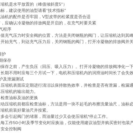
缩机是水平放置的（峰值倾斜度5°）
标，建议使用的油型请看“技术指标"
汽油机的配件是否牢固，V型皮带的松紧度是否合适
前，应确认冷凝物的排放阀是开启的，在充气时要关紧
气程序
峰值充气压力时安全阀的位置，方法是关闭钢瓶的阀门，让压缩机达到其
，开始充气，到达充气压力后，关闭钢瓶的阀门，打开冷凝物的排放阀并
维护
期保存
期保存之前，产生负压（回压、吸入压力）。打开冷凝物的排放阀净化一
泵长期不用时应每三个月试一下，电机和压缩机内的润滑油时间长了会失
护及泄漏测试
）压缩机表面应定期进行清洁以保持散热效率，并检查是否有泄漏，检漏
坏压缩机的输出能力。
）检查油标及油的更换
启动压缩机前都应检查油标，方法是用一块不起毛的布擦洗量油尺，油标
压缩机前装好量油尺并按紧。
过多会引起阀门的堵塞，而油量过少又会使压缩机*停止工作。
机每工作50小时及季节变化时应换油，仅能使用建议油型并购买密封包装
）安全控制阀