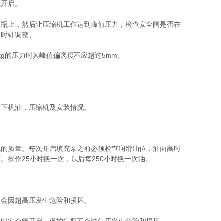
就开启。
钢瓶上，然后让压缩机工作达到峰值压力，检查安全阀是否在
逆时针调整。
kg的压力时其峰值偏离度不应超过5mm。
一下机油，压缩机及安装情况。
气的质量。每次开启填充泵之前必须检查润滑油位，油面高时
操作25小时换一次，以后每250小时换一次油。
不会因超高压发生危险和损坏。