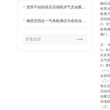
确信压
您所不知的高压压缩机排气含油量超标的原因
检查油
检查
启动
梅思安四合一气体检测仪为造纸业的安全保驾护航
2）充
检查
阀门
查看全部
五 ：
1）长
在长
充气
2）维
（一
会损
（二
每次
启动
油量
压缩
（三