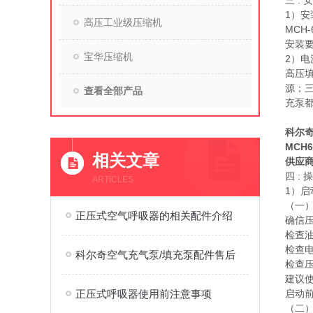
三 : 
1）安
高压工业级压缩机
MCH
安装
宝华压缩机
2）电
高压填
源；三
查看全部产品
充泵
MC
科尔奇
MCH
相关文章
供应
四 : 
ARTICLES
1）启
（一
正压式空气呼吸器的相关配件介绍
确信压
检查油
检查
科尔奇空气充气泵/填充泵配件售后
检查
建议
正压式呼吸器使用前注意事项
启动
（二