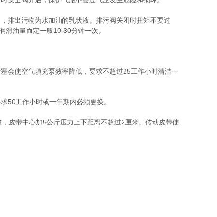
力时安全阀开启，保护气瓶不会过气压发生危险和损坏。
出，排出污物为水加油的乳状液。排污阀关闭时扭矩不要过
滑油量而定一般10-30分钟一次。
塞会使空气填充泵效率降低，要求不超过25工作小时清洁一
求50工作小时或一年期内必须更换。
整，皮带中心加5公斤压力上下距离不超过2厘米。传动皮带使