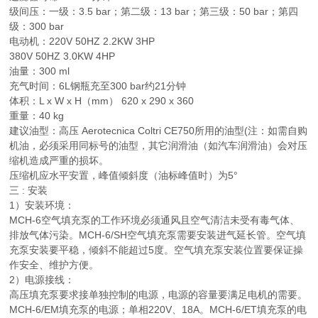
级间压：一级：3.5 bar；第二级：13 bar；第三级：50 bar；第四
级：300 bar
电动机：220V 50HZ 2.2KW 3HP
380V 50HZ 3.0KW 4HP
油量：300 ml
充气时间：6L钢瓶充至300 bar约21分钟
体积：L x W x H（mm） 620 x 290 x 360
重量：40 kg
建议油型：高压 Aerotecnica Coltri CE750所用的油型(注：如需自购
机油，必须采用同标号的油型，其它润滑油（如汽车润滑油）会对压
缩机造成严重的损坏。
压缩机应水平安置，峰值倾斜度（油标峰值时）为5°
三 : 安装
1）安装环境：
MCH-6空气填充泵的工作环境必须通风且空气清洁未受有毒气体、
排放气体污染。MCH-6/SH空气填充泵需要安装进气延长管。空气填
充泵安装要平稳，倾斜不能超过5度。空气填充泵安装位置要保证操
作安全、维护方便。
2）电源接线：
高压填充泵要求接单独控制的电源，电源的容量要满足电机的需要。
MCH-6/EM填充泵的电源；单相220V、18A。MCH-6/ET填充泵的电