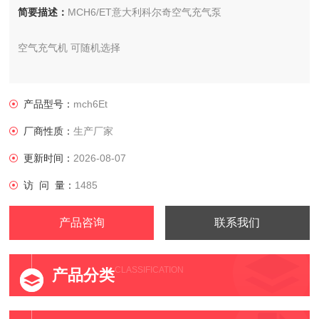
简要描述：
MCH6/ET意大利科尔奇空气充气泵
空气充气机 可随机选择
MCH6/EM呼吸空气填充泵,呼吸空气充填泵
产品型号：
mch6Et
广西MCH6/ET意大利科尔奇空气充气泵
厂商性质：
生产厂家
供应商：科尔奇中国有限公司
更新时间：
2026-08-07
访 问 量：
1485
产品咨询
联系我们
CLASSIFICATION
产品分类