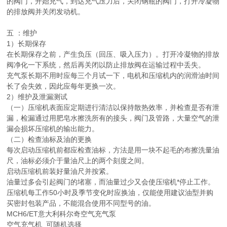
的阀门，开始充气，到达充气压力后，关闭钢瓶的阀门，打开冷凝物
的排放阀并关闭发动机。
五 ：维护
1）长期保存
在长期保存之前，产生负压（回压、吸入压力）。打开冷凝物的排放
阀净化一下系统，然后再关闭以防止排放阀在运输过程中丢失。
充气泵长期不用时应每三个月试一下，电机和压缩机内的润滑油时间
长了会失效，因此应每年更换一次。
2）维护及泄漏测试
（一）压缩机表面应定期进行清洁以保持散热效率，并检查是否有泄
漏，检漏通过用肥皂水擦洗所有的接头，阀门及管路，大量空气的泄
漏会损坏压缩机的输出能力。
（二）检查油标及油的更换
每次启动压缩机前都应检查油标，方法是用一块不起毛的布擦洗量油
尺，油标必须介于量油尺上的两个刻度之间。
启动压缩机前装好量油尺并按紧。
油量过多会引起阀门的堵塞，而油量过少又会使压缩机*停止工作。
压缩机每工作50小时及季节变化时应换油，仅能使用建议油型并购
买密封包装产品，不能混合使用不同型号的油。
MCH6/ET意大利科尔奇空气充气泵
空气充气机 可随机选择