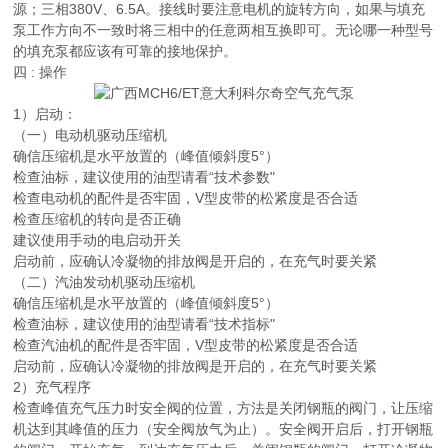
源；三相380V、6.5A。接线时要注意电机的旋转方向，如果与填充
泵工作方向不一致时将三相中的任意两相互换即可。无论哪一种型号
的填充泵都应该有可靠的接地保护。
四 : 操作
1）启动：
（一）电动机驱动压缩机
确信压缩机是水平放置的（峰值倾斜度5°）
检查油标，建议使用的油型请看“技术参数"
检查电动机的配件是否牢固，V型皮带的松紧度是否合适
检查压缩机的转向是否正确
建议使用手动的电启动开关
启动前，应确认冷凝物的排放阀是开启的，在充气时要关紧
（二）汽油发动机驱动压缩机
确信压缩机是水平放置的（峰值倾斜度5°）
检查油标，建议使用的油型请看“技术指标"
检查汽油机的配件是否牢固，V型皮带的松紧度是否合适
启动前，应确认冷凝物的排放阀是开启的，在充气时要关紧
2）充气程序
检查峰值充气压力时安全阀的位置，方法是关闭钢瓶的阀门，让压缩
机达到其峰值的压力（安全阀放气为止）。安全阀开启后，打开钢瓶