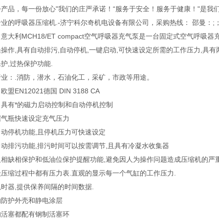
产品，每一份放心"我们的庄严承诺！“服务于安全！服务于健康！"是我
业的呼吸器压缩机.-济宁科尔奇机电设备有限公司，采购热线： 邵曼：;； 
意大利MCH18/ET compact空气呼吸器充气泵是一台固定式空气呼
操作,具有自动排污,自动停机,一键启动,可快速设定所需的工作压力,具有
护,过热保护功能.
行业：.消防，潜水，石油化工，采矿，市政等用途。
盟EN12021德国 DIN 3188 CA
：具有*的磁力启动控制和自动停机控制
据气瓶快速设定充气压力
自动停机功能,且停机压力可快速设定
动排污功能,排污时间可以按需调节,且具有冷凝水收集器
反相缺相保护和低油位保护提醒功能,避免因人为操作问题造成压缩机的严重
压缩过程中都有压力表.直观的显示每一个气缸的工作压力.
时器,提供保养间隔的时间数据.
的防护外壳和静电涂层
的活塞都配有钢制活塞环