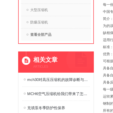
每一份
大型压缩机
中国专
简介：
防爆压缩机
为的误
缺相保
查看全部产品
适用
标准：欧
优势
相关文章
可根
ARTICLES
具备
具备自
mch30对高压压缩机的故障诊断与状态监测非常有利
具备
每一级
MCH6空气压缩机给我们带来了怎样的特点呢？
运转累
钢制
充填泵冬季防护性保养
所有