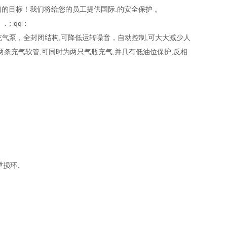
们的目标！我们将给您的员工提供国际.的安全保护 。
.；qq：
吸器充气泵，全封闭结构,可降低运转噪音，自动控制,可大大减少人
两条充气软管,可同时为两只气瓶充气,并具有低油位保护,反相
损环.