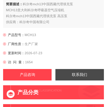
简要描述：
科尔奇mch13中国西藏代理填充泵
MCH13意大利科尔奇呼吸器空气压缩机
科尔奇mch13中国西藏代理填充泵 高压泵
供应商：科尔奇中国有限公司
型号：MCH13/ET STANDARD,这个是标准型款的型号。
产品型号：
MCH13
厂商性质：
生产厂家
更新时间：
2026-07-23
访 问 量：
1654
产品咨询
联系我们
CLASSIFICATION
产品分类