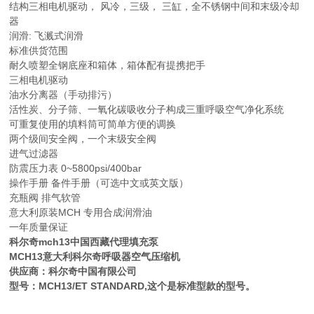
结构三相电机驱动， 风冷，三级， 三缸，全不锈钢中间和末级冷却
器
润滑: 飞溅式润滑
标准供货范围
耐久喷塑全钢底座和箱体，箱体配有提携把手
三相电机驱动
油水分离器（手动排污）
活性炭、分子筛、一氧化碳吸收分子构成三重呼吸空气净化系统
可重复使用的填料筒可简单方便的调换
两个级间安全阀，一个末级安全阀
进气过滤器
防震压力表 0~5800psi/400bar
操作手册 备件手册（可选中文或英文版）
充瓶阀 排气软管
意大利原装MCH 专用合成润滑油
一年质量保证
科尔奇mch13中国西藏代理填充泵
MCH13意大利科尔奇呼吸器空气压缩机
供应商：科尔奇中国有限公司
型号：MCH13/ET STANDARD,这个是标准型款的型号。