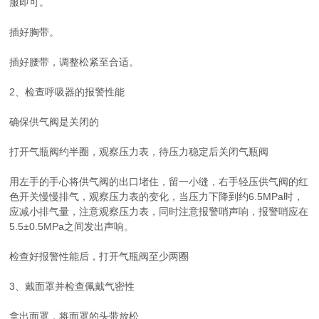
服即可。
插好胸带。
插好腰带，调整松紧至合适。
2、检查呼吸器的报警性能
确保供气阀是关闭的
打开气瓶阀约半圈，观察压力表，待压力稳定后关闭气瓶阀
用左手的手心将供气阀的出口堵住，留一小缝，右手轻压供气阀的红
色开关慢慢排气，观察压力表的变化，当压力下降到约6.5MPa时，
应减小排气量，注意观察压力表，同时注意报警哨声响，报警哨应在
5.5±0.5MPa之间发出声响。
检查好报警性能后，打开气瓶阀至少两圈
3、戴面罩并检查佩戴气密性
拿出面罩，将面罩的头带放松