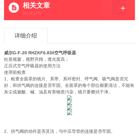
相关文章
3、气源压力表是否能正常指示压力。
ARTICLES
详细介绍
威尔G-F-20 RHZKF6.830空气呼吸器
柱形视窗，视野开阔，透光度高；
正压式空气呼吸器的使用方法
使用前检查
1、检查全面罩的镜片、系带、系环密封、呼气阀、吸气阀是否完
好，和供气阀的连接是否牢固。全面罩的每个部位都要清洁，不能有
灰尘或被酸、碱、油及有害物质污染，镜片要擦拭干净。
2、供气阀的动作是否灵活，与中压导管的连接是否牢固。