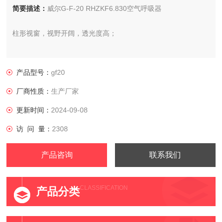
简要描述：
威尔G-F-20 RHZKF6.830空气呼吸器
柱形视窗，视野开阔，透光度高；
正压式空气呼吸器的使用方法
产品型号：
gf20
使用前检查
厂商性质：
生产厂家
1、检查全面罩的镜片、系带、系环密封、呼气阀、吸气阀是否
更新时间：
2024-09-08
完好，和供气阀的连接是否牢固。全面罩的每个部位都要清洁，
访 问 量：
2308
不能有灰尘或被酸、碱、油及有害物质污染，镜片要擦拭干净。
产品咨询
联系我们
2、供气阀的动作是否灵活，与中压导管的连接是否牢固。
CLASSIFICATION
产品分类