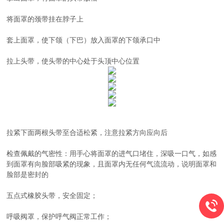
将面罩的颈带挂在脖子上
套上面罩，使下颌（下巴）放入面罩的下颌承口中
拉上头带，使头带的中心处于头顶中心位置
拉紧下面两根头带至合适松紧，注意拉紧方向应向后
检查佩戴的气密性：用手心将面罩的进气口堵住，深吸一口气，如感
到面罩有向脸部吸紧的现象，且面罩内无任何气流流动，说明面罩和
脸部是密封的
五点式橡胶头带，安全固定；
呼吸阀罩，保护呼气阀正常工作；