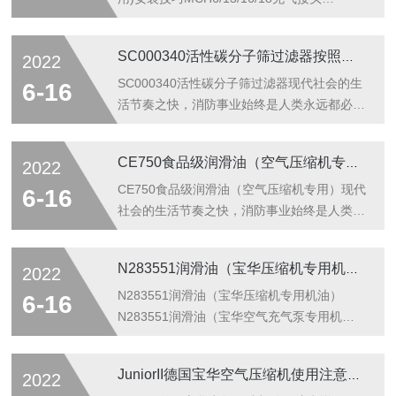
(coltrisub压缩机专用)安装技巧
MCH6/13/16/18充气接头(coltrisub压缩机专
SC000340活性碳分子筛过滤器按照技巧
2022
用)现代社会的生活节奏之快，消防事业始终
是人类永远都必须面对的事情，然而消防事业
SC000340活性碳分子筛过滤器现代社会的生
6-16
的其中一个点就是救援，消防队员迅速出动赶
活节奏之快，消防事业始终是人类永远都必须
赴现场进行扑救,在火灾现场，有毒气体弥
面对的事情，然而消防事业的其中一个点就是
漫，特殊环境大气中含氧量不足，和没有空气
救援，消防队员迅速出动赶赴现场进行扑救,
CE750食品级润滑油（空气压缩机专用）升级换代ST755
2022
的场所，我们需要清洁且能够持续供气的呼吸
在火灾现场，有毒气体弥漫，特殊环境大气中
空气压缩机为生命提供续供气。对于...
含氧量不足，和没有空气的场所，我们需要清
CE750食品级润滑油（空气压缩机专用）现代
6-16
洁且能够持续供气的呼吸空气压缩机为生命提
社会的生活节奏之快，消防事业始终是人类永
供续供气。对于在消防及水下救援前线的消防
远都必须面对的事情，然而消防事业的其中一
战士.他们在危险工作条件下，他们冒着危险
个点就是救援，消防队员迅速出动赶赴现场进
N283551润滑油（宝华压缩机专用机油）加注方式
2022
为社会提供和谐保障，他们应当得到.品质的
行扑救,在火灾现场，有毒气体弥漫，特殊环
COLTRISUB高压呼吸空气压缩机为他们的安
境大气中含氧量不足，和没有空气的场所，我
N283551润滑油（宝华压缩机专用机油）
6-16
全提供保障，呼吸道干净纯净的...
们需要清洁且能够持续供气的呼吸空气压缩机
N283551润滑油（宝华空气充气泵专用机
为生命提供续供气。对于在消防及水下救援前
油）现代社会的生活节奏之快，消防事业始终
线的消防战士.他们在危险工作条件下，他们
是人类永远都必须面对的事情，然而消防事业
JuniorII德国宝华空气压缩机使用注意说明
2022
冒着危险为社会提供和谐保障，他们应当得
的其中一个点就是救援，消防队员迅速出动赶