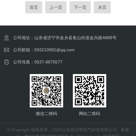
MCH30openvm是一种固定式的空气呼吸器填
吸空气压缩机为生命提供续供气。对于在消防
首页
上一页
下一页
末页
充泵，半封闭结构，自动控制,可大大减少人
及水下救援前线的消防战士.他们在危险工作
为的误操作.MCH30o...
条件下，他们冒着危险为社会提供和谐保障，
他们应当得到.品质的COLTRISUB高压呼吸空
气压缩机为他们的安全提供保障简介：意大利
公司地址：山东省济宁市金乡县鱼山街道金兴路A888号
MCH18/ETcompact空气呼吸器充气泵是一台
固定式空气呼吸器充气泵，全封闭结构,可降
公司邮箱：593210992@qq.com
低运转噪音，自...
公司传真：0537-8875577
微信二维码
网站二维码
© Copyright 版权所有：2026山东莫尔斯电气科技有限公司
备案