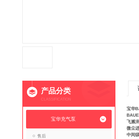
产品分类
CLASSIFICATION
宝华B
BAU
宝华充气泵
飞溅
微尘进
中间
售后