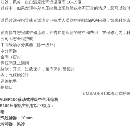
却器，风冷，出口温度比环境温度高 10-15度
用过程中，如果发现科尔奇压缩机出现故障或者不正常的情况，您可以随
可以通过远程指导或者派遣专业技术人员到您的现场解决问题；如果科尔
人员将指导您完成维修流程，并告知您所需的材料和费用。在保修期内，
限公司为您全程护航！
后中间级油水分离器（除一级外）
油水分离器
安全阀（密封）
后保压阀及止回阀
机控制：开关，过载保护，相序保护/警报灯
特点：气瓶槽设计
的运输把手
手柄插口
AUER100移动式呼吸空气压缩机
ER100压缩机主机有以下特点：
润滑
气过滤器：10mm
级冷却器，风冷