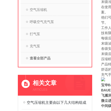
末级冷
在使
空气压缩机
案。
他们
呼吸空气充气泵
节。
工作
技有
打气泵
每级
末级
充气泵
各级
末级
查看全部产品
压缩
产品
舒适
充气
相关文章
宝华B
ARTICLES
BAU
飞溅
微尘进
空气压缩机主要由以下几大结构组成
中间