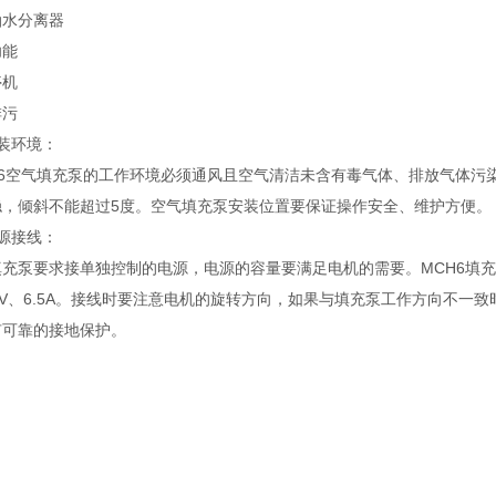
油水分离器
功能
停机
排污
装环境：
-6空气填充泵的工作环境必须通风且空气清洁未含有毒气体、排放气体污
稳，倾斜不能超过5度。空气填充泵安装位置要保证操作安全、维护方便。
源接线：
充泵要求接单独控制的电源，电源的容量要满足电机的需要。MCH6填充泵的
0V、6.5A。接线时要注意电机的旋转方向，如果与填充泵工作方向不
有可靠的接地保护。