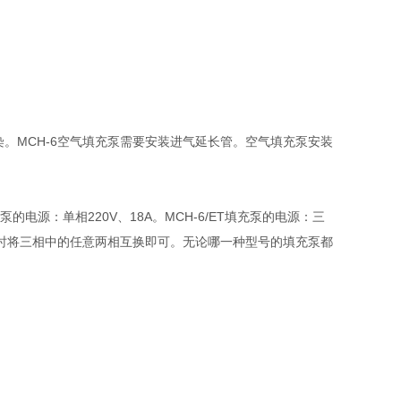
染。MCH-6空气填充泵需要安装进气延长管。空气填充泵安装
电源：单相220V、18A。MCH-6/ET填充泵的电源：三
一致时将三相中的任意两相互换即可。无论哪一种型号的填充泵都