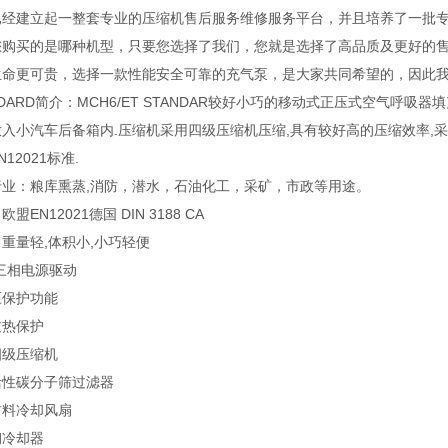
已经建立起一整套专业的压缩机售后服务维修服务平台，并且培养了一批专
您购买的是哪种机型，只要您选择了我们，您就是选择了高品质及更好的售
生命更可贵，选择一款性能安全可靠的充气泵，是大家共同希望的，因此我们
NDARD简介：MCH6/ET STANDAR较好小巧的移动式正压式空气呼
入小汽车后备箱内.压缩机采用四级压缩机压缩,具有较好高的压缩效率,
12021标准.
行业：粮库熏蒸,消防，潜水，石油化工，采矿，市政等用途。
盟EN12021德国 DIN 3188 CA
重量轻,体积小,小巧轻便
V三相电源驱动
压保护功能
过热保护
四级压缩机
活性碳分子筛过滤器
材料冷却风扇
钢冷却器