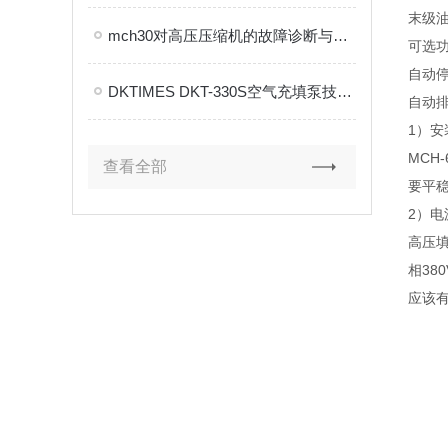
末级
mch30对高压压缩机的故障诊断与状态监测非常有利
可选
自动
DKTIMES DKT-330S空气充填泵技术解析
自动
1）安
MCH
查看全部
要平
2）电
高压填
相38
应该