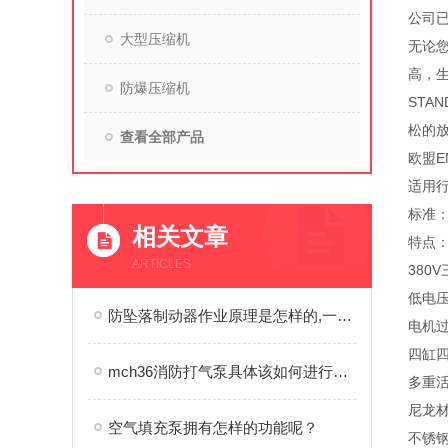
公司
大型压缩机
无论
高，
防爆压缩机
STA
松的放
查看全部产品
欧盟EN
适用
标准：欧
相关文章
特点：
ARTICLES
380
低电
防坠落制动器作业原理是怎样的,一文秒懂
电机
四缸
mch36消防打气泵具体该如何进行使用呢？
多重
尼龙
空气填充泵拥有怎样的功能呢？
不锈