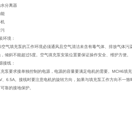
油水分离器
功能
停机
排污
装环境：
-6空气填充泵的工作环境必须通风且空气清洁未含有毒气体、排放气体污
稳，倾斜不能超过5度。空气填充泵安装位置要保证操作安全、维护方便。
源接线：
充泵要求接单独控制的电源，电源的容量要满足电机的需要。MCH6填充泵的
0V、6.5A。接线时要注意电机的旋转方向，如果与填充泵工作方向不
有可靠的接地保护。