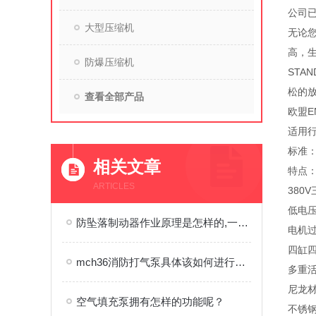
公司
大型压缩机
无论
高，
防爆压缩机
STA
松的放
查看全部产品
欧盟EN
适用
标准：欧
相关文章
特点：
ARTICLES
380
低电
防坠落制动器作业原理是怎样的,一文秒懂
电机
四缸
mch36消防打气泵具体该如何进行使用呢？
多重
尼龙
空气填充泵拥有怎样的功能呢？
不锈