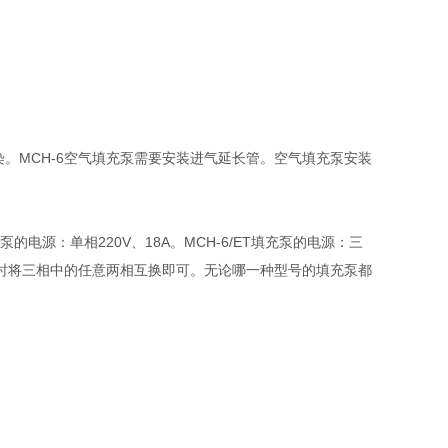
染。MCH-6空气填充泵需要安装进气延长管。空气填充泵安装
电源：单相220V、18A。MCH-6/ET填充泵的电源：三
一致时将三相中的任意两相互换即可。无论哪一种型号的填充泵都