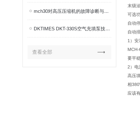
末级
mch30对高压压缩机的故障诊断与状态监测非常有利
可选
自动
DKTIMES DKT-330S空气充填泵技术解析
自动
1）安
MCH
查看全部
要平
2）电
高压填
相38
应该