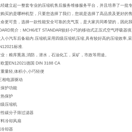
已经建立起一整套专业的压缩机售后服务维修服务平台，并且培养了一批专
您购买的是哪种机型，只要您选择了我们，您就是选择了高品质及更好的售
生命更可贵，选择一款性能安全可靠的充气泵，是大家共同希望的，因此我们
NDARD简介：MCH6/ET STANDAR较好小巧的移动式正压式空气呼
入小汽车后备箱内.压缩机采用四级压缩机压缩,具有较好高的压缩效率,
12021标准.
行业：粮库熏蒸,消防，潜水，石油化工，采矿，市政等用途。
盟EN12021德国 DIN 3188 CA
重量轻,体积小,小巧轻便
V三相电源驱动
压保护功能
过热保护
四级压缩机
活性碳分子筛过滤器
材料冷却风扇
钢冷却器