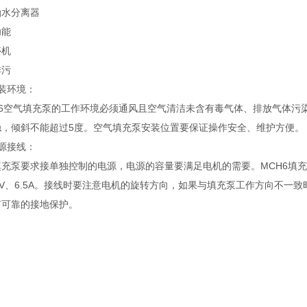
油水分离器
功能
停机
排污
装环境：
-6空气填充泵的工作环境必须通风且空气清洁未含有毒气体、排放气体污
稳，倾斜不能超过5度。空气填充泵安装位置要保证操作安全、维护方便。
源接线：
充泵要求接单独控制的电源，电源的容量要满足电机的需要。MCH6填充泵的
0V、6.5A。接线时要注意电机的旋转方向，如果与填充泵工作方向不
有可靠的接地保护。