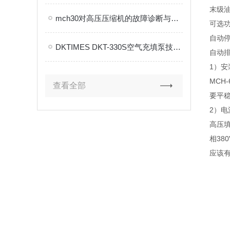
末级
mch30对高压压缩机的故障诊断与状态监测非常有利
可选
自动
DKTIMES DKT-330S空气充填泵技术解析
自动
1）安
MCH
查看全部
要平
2）电
高压填
相38
应该