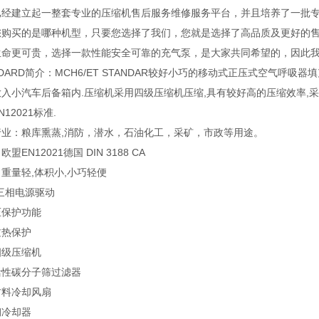
已经建立起一整套专业的压缩机售后服务维修服务平台，并且培养了一批专
您购买的是哪种机型，只要您选择了我们，您就是选择了高品质及更好的售
生命更可贵，选择一款性能安全可靠的充气泵，是大家共同希望的，因此我们
NDARD简介：MCH6/ET STANDAR较好小巧的移动式正压式空气呼
入小汽车后备箱内.压缩机采用四级压缩机压缩,具有较好高的压缩效率,
12021标准.
行业：粮库熏蒸,消防，潜水，石油化工，采矿，市政等用途。
盟EN12021德国 DIN 3188 CA
重量轻,体积小,小巧轻便
V三相电源驱动
压保护功能
过热保护
四级压缩机
活性碳分子筛过滤器
材料冷却风扇
钢冷却器