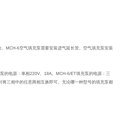
染。MCH-6空气填充泵需要安装进气延长管。空气填充泵安装
电源：单相220V、18A。MCH-6/ET填充泵的电源：三
一致时将三相中的任意两相互换即可。无论哪一种型号的填充泵都