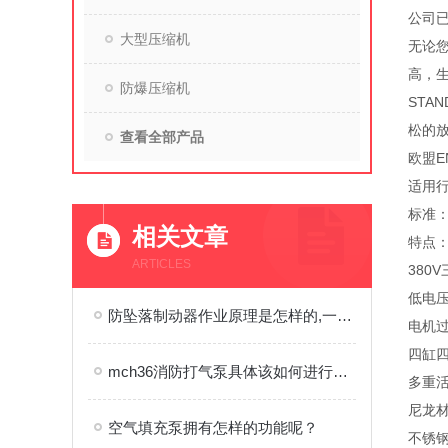
公司
大型压缩机
无论
高，
防爆压缩机
STA
松的放
查看全部产品
欧盟EN
适用
标准：欧
相关文章
特点：
ARTICLES
380
低电
防坠落制动器作业原理是怎样的,一文秒懂
电机
四缸
mch36消防打气泵具体该如何进行使用呢？
多重
尼龙
空气填充泵拥有怎样的功能呢？
不锈