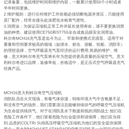
记录备案，包括维护时间和维护内容，一般累计使用50个小时或者
半年时间更换。
2.维护规则：进行任何维护工作前都必须切断电源并泄压，只能使用
原厂配件，经常在接头处涂肥皂水检查气密性。
3.润滑油：为保证压缩机正常工作并延长使用寿命，请不要更换润滑
油的种类。建议使用CE750和ST755全合成食品级安全润滑油。
科尔奇MCH16充气泵是迄今为止.、牢靠和便携式充填泵。适用于对
重量和空间要求较高的领域（如潜水、射击、游艇、轮船、消防车）
的理想选择，空气呼吸器充气泵经济的运行费用,简易的维护、维
修，意大利科尔奇充气泵将长年为您提供更高质量的压缩空气。意大
利科尔奇进口品牌，返修率低，价格适中，是正压式空气呼吸器充气
经典产品。
MCH16意大利科尔奇空气压缩机
消防队员在火灾现场，有毒气体弥漫，特殊环境大气中含氧量不足，
和没有空气的场所，我们需要清洁且能够持续供气的呼吸空气压缩机
为生命提供续供气。对于在消防及水下救援前线的消防战士.他们在
危险工作条件下，他们冒着危险为社会提供和谐保障，他们应当得
到.品质的COLTRI SUB高压呼吸空气压缩机为他们的安全提供保障