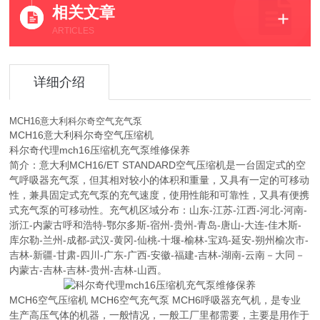
相关文章
ARTICLES
详细介绍
MCH16意大利科尔奇空气充气泵
MCH16意大利科尔奇空气压缩机
科尔奇代理mch16压缩机充气泵维修保养
简介：意大利MCH16/ET STANDARD空气压缩机是一台固定式的空
气呼吸器充气泵，但其相对较小的体积和重量，又具有一定的可移动
性，兼具固定式充气泵的充气速度，使用性能和可靠性，又具有便携
式充气泵的可移动性。充气机区域分布：山东-江苏-江西-河北-河南-
浙江-内蒙古呼和浩特-鄂尔多斯-宿州-贵州-青岛-唐山-大连-佳木斯-
库尔勒-兰州-成都-武汉-黄冈-仙桃-十堰-榆林-宝鸡-延安-朔州榆次市-
吉林-新疆-甘肃-四川-广东-广西-安徽-福建-吉林-湖南-云南－大同－
内蒙古-吉林-吉林-贵州-吉林-山西。
MCH6空气压缩机 MCH6空气充气泵 MCH6呼吸器充气机，是专业
生产高压气体的机器，一般情况，一般工厂里都需要，主要是用作于