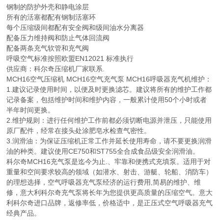
钢制的防护外壳和静电涂层
所有的活塞都配有钢制活塞环
每个压缩级间都配有安全阀和级间油水分离器
配备压力维持阀和防止气体回流阀
配备两条充气软管和充气阀
呼吸空气标准按照欧盟EN12021 标准执行
供应商：科尔奇压缩机厂家联系.
MCH16空气压缩机 MCH16空气充气泵 MCH16呼吸器充气机维护：
1.建议记录使用时间，以便及时更换滤芯。建议将所有的维护工作都
记录备案，包括维护时间和维护内容，一般累计使用50个小时或者
半年时间更换。
2.维护规则：进行任何维护工作前都必须切断电源并泄压，只能使用
原厂配件，经常在接头处涂肥皂水检查气密性。
3.润滑油：为保证压缩机正常工作并延长使用寿命，请不要更换润滑
油的种类。建议使用CE750和ST755全合成食品级安全润滑油。
科尔奇MCH16充气泵是迄今为止.、牢靠和便携式充填泵。适用于对
重量和空间要求较高的领域（如潜水、射击、游艇、轮船、消防车）
的理想选择，空气呼吸器充气泵经济的运行费用,简易的维护、维
修，意大利科尔奇充气泵将长年为您提供更高质量的压缩空气。意大
利科尔奇进口品牌，返修率低，价格适中，是正压式空气呼吸器充气
经典产品。