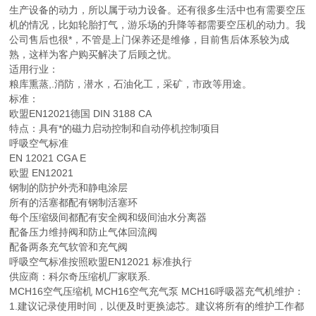
生产设备的动力，所以属于动力设备。还有很多生活中也有需要空压
机的情况，比如轮胎打气，游乐场的升降等都需要空压机的动力。我
公司售后也很*，不管是上门保养还是维修，目前售后体系较为成
熟，这样为客户购买解决了后顾之忧。
适用行业：
粮库熏蒸,.消防，潜水，石油化工，采矿，市政等用途。
标准：
欧盟EN12021德国 DIN 3188 CA
特点：具有*的磁力启动控制和自动停机控制项目
呼吸空气标准
EN 12021 CGA E
欧盟 EN12021
钢制的防护外壳和静电涂层
所有的活塞都配有钢制活塞环
每个压缩级间都配有安全阀和级间油水分离器
配备压力维持阀和防止气体回流阀
配备两条充气软管和充气阀
呼吸空气标准按照欧盟EN12021 标准执行
供应商：科尔奇压缩机厂家联系.
MCH16空气压缩机 MCH16空气充气泵 MCH16呼吸器充气机维护：
1.建议记录使用时间，以便及时更换滤芯。建议将所有的维护工作都