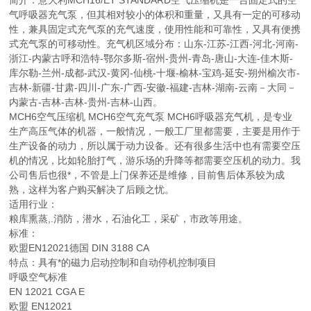
简介：意大利MCH16/ET STANDARD空气压缩机是一台固定式的空
气呼吸器充气泵，但其相对较小的体积和重量，又具有一定的可移动
性，兼具固定式充气泵的充气速度，使用性能和可靠性，又具有便携
式充气泵的可移动性。充气机区域分布：山东-江苏-江西-河北-河南-
浙江-内蒙古呼和浩特-鄂尔多斯-宿州-贵州-青岛-唐山-大连-佳木斯-
库尔勒-兰州-成都-武汉-黄冈-仙桃-十堰-榆林-宝鸡-延安-朔州榆次市-
吉林-新疆-甘肃-四川-广东-广西-安徽-福建-吉林-湖南-云南－大同－
内蒙古-吉林-吉林-贵州-吉林-山西。
MCH6空气压缩机 MCH6空气充气泵 MCH6呼吸器充气机，是专业
生产高压气体的机器，一般情况，一般工厂里都需要，主要是用作于
生产设备的动力，所以属于动力设备。还有很多生活中也有需要空压
机的情况，比如轮胎打气，游乐场的升降等都需要空压机的动力。我
公司售后也很*，不管是上门保养还是维修，目前售后体系较为成
熟，这样为客户购买解决了后顾之忧。
适用行业：
粮库熏蒸,.消防，潜水，石油化工，采矿，市政等用途。
标准：
欧盟EN12021德国 DIN 3188 CA
特点：具有*的磁力启动控制和自动停机控制项目
呼吸空气标准
EN 12021 CGA E
欧盟 EN12021